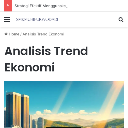
Strategi Efektif Menggunakan Media Sosial untuk Menghemat Waktu Berharga Anda
Menu
Se
Home
/
Analisis Trend Ekonomi
Analisis Trend
Ekonomi