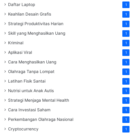
Daftar Laptop
1
Keahlian Desain Grafis
1
Strategi Produktivitas Harian
1
Skill yang Menghasilkan Uang
1
Kriminal
1
Aplikasi Viral
1
Cara Menghasilkan Uang
1
Olahraga Tanpa Lompat
1
Latihan Fisik Santai
1
Nutrisi untuk Anak Autis
1
Strategi Menjaga Mental Health
1
Cara Investasi Saham
1
Perkembangan Olahraga Nasional
1
Cryptocurrency
1