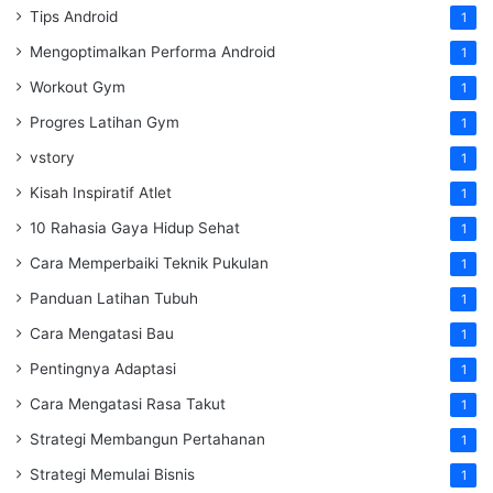
Tips Android
1
Mengoptimalkan Performa Android
1
Workout Gym
1
Progres Latihan Gym
1
vstory
1
Kisah Inspiratif Atlet
1
10 Rahasia Gaya Hidup Sehat
1
Cara Memperbaiki Teknik Pukulan
1
Panduan Latihan Tubuh
1
Cara Mengatasi Bau
1
Pentingnya Adaptasi
1
Cara Mengatasi Rasa Takut
1
Strategi Membangun Pertahanan
1
Strategi Memulai Bisnis
1