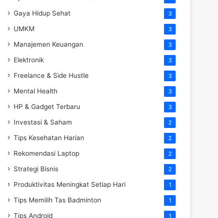
Gaya Hidup Sehat
3
UMKM
3
Manajemen Keuangan
3
Elektronik
3
Freelance & Side Hustle
3
Mental Health
3
HP & Gadget Terbaru
3
Investasi & Saham
2
Tips Kesehatan Harian
2
Rekomendasi Laptop
2
Strategi Bisnis
2
Produktivitas Meningkat Setiap Hari
1
Tips Memilih Tas Badminton
1
Tips Android
1