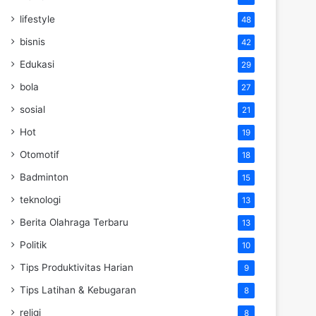
lifestyle
48
bisnis
42
Edukasi
29
bola
27
sosial
21
Hot
19
Otomotif
18
Badminton
15
teknologi
13
Berita Olahraga Terbaru
13
Politik
10
Tips Produktivitas Harian
9
Tips Latihan & Kebugaran
8
religi
8