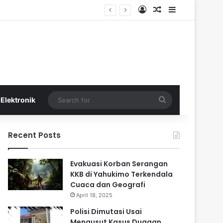
Log In
Random Article
Sidebar
Search
Elektronik
for
Recent Posts
Evakuasi Korban Serangan
KKB di Yahukimo Terkendala
Cuaca dan Geografi
April 18, 2025
Polisi Dimutasi Usai
Mengusut Kasus Dugaan