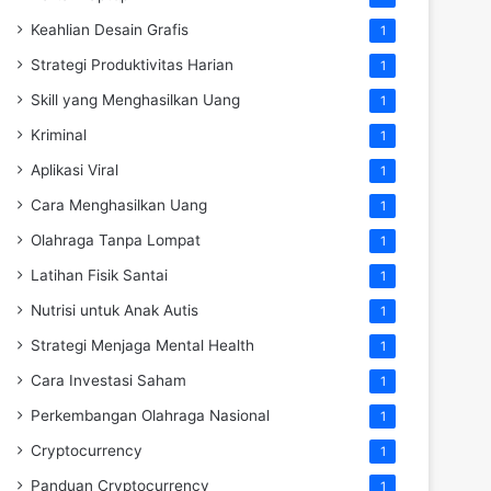
Keahlian Desain Grafis
1
Strategi Produktivitas Harian
1
Skill yang Menghasilkan Uang
1
Kriminal
1
Aplikasi Viral
1
Cara Menghasilkan Uang
1
Olahraga Tanpa Lompat
1
Latihan Fisik Santai
1
Nutrisi untuk Anak Autis
1
Strategi Menjaga Mental Health
1
Cara Investasi Saham
1
Perkembangan Olahraga Nasional
1
Cryptocurrency
1
Panduan Cryptocurrency
1