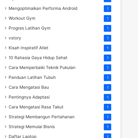
Mengoptimalkan Performa Android
1
Workout Gym
1
Progres Latihan Gym
1
vstory
1
Kisah Inspiratif Atlet
1
10 Rahasia Gaya Hidup Sehat
1
Cara Memperbaiki Teknik Pukulan
1
Panduan Latihan Tubuh
1
Cara Mengatasi Bau
1
Pentingnya Adaptasi
1
Cara Mengatasi Rasa Takut
1
Strategi Membangun Pertahanan
1
Strategi Memulai Bisnis
1
Daftar Laptop
1