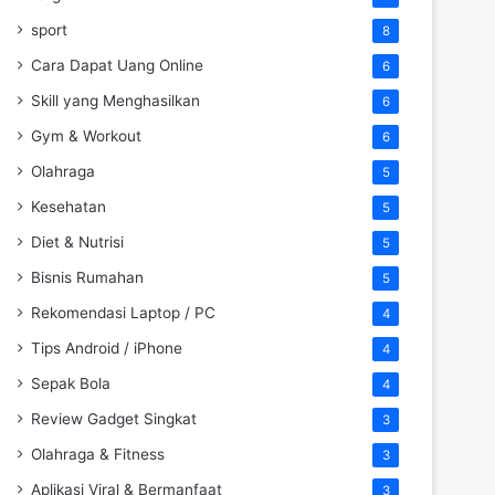
sport
8
Cara Dapat Uang Online
6
Skill yang Menghasilkan
6
Gym & Workout
6
Olahraga
5
Kesehatan
5
Diet & Nutrisi
5
Bisnis Rumahan
5
Rekomendasi Laptop / PC
4
Tips Android / iPhone
4
Sepak Bola
4
Review Gadget Singkat
3
Olahraga & Fitness
3
Aplikasi Viral & Bermanfaat
3