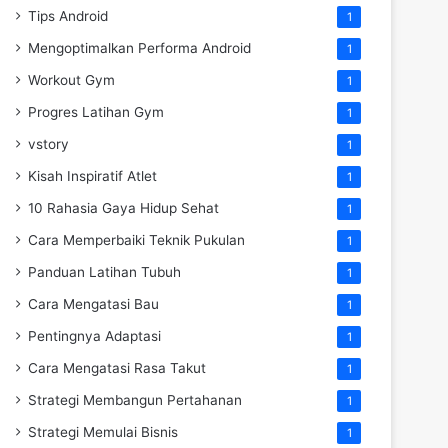
Tips Android
1
Mengoptimalkan Performa Android
1
Workout Gym
1
Progres Latihan Gym
1
vstory
1
Kisah Inspiratif Atlet
1
10 Rahasia Gaya Hidup Sehat
1
Cara Memperbaiki Teknik Pukulan
1
Panduan Latihan Tubuh
1
Cara Mengatasi Bau
1
Pentingnya Adaptasi
1
Cara Mengatasi Rasa Takut
1
Strategi Membangun Pertahanan
1
Strategi Memulai Bisnis
1