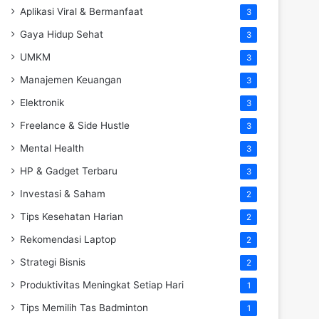
Aplikasi Viral & Bermanfaat
3
Gaya Hidup Sehat
3
UMKM
3
Manajemen Keuangan
3
Elektronik
3
Freelance & Side Hustle
3
Mental Health
3
HP & Gadget Terbaru
3
Investasi & Saham
2
Tips Kesehatan Harian
2
Rekomendasi Laptop
2
Strategi Bisnis
2
Produktivitas Meningkat Setiap Hari
1
Tips Memilih Tas Badminton
1