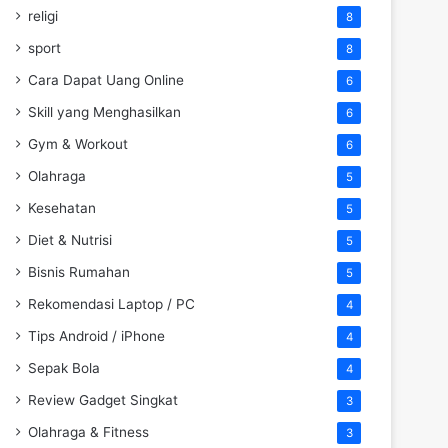
religi
8
sport
8
Cara Dapat Uang Online
6
Skill yang Menghasilkan
6
Gym & Workout
6
Olahraga
5
Kesehatan
5
Diet & Nutrisi
5
Bisnis Rumahan
5
Rekomendasi Laptop / PC
4
Tips Android / iPhone
4
Sepak Bola
4
Review Gadget Singkat
3
Olahraga & Fitness
3