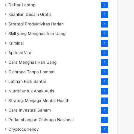
Daftar Laptop
1
Keahlian Desain Grafis
1
Strategi Produktivitas Harian
1
Skill yang Menghasilkan Uang
1
Kriminal
1
Aplikasi Viral
1
Cara Menghasilkan Uang
1
Olahraga Tanpa Lompat
1
Latihan Fisik Santai
1
Nutrisi untuk Anak Autis
1
Strategi Menjaga Mental Health
1
Cara Investasi Saham
1
Perkembangan Olahraga Nasional
1
Cryptocurrency
1