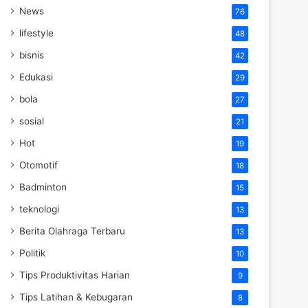
News
76
lifestyle
48
bisnis
42
Edukasi
29
bola
27
sosial
21
Hot
19
Otomotif
18
Badminton
15
teknologi
13
Berita Olahraga Terbaru
13
Politik
10
Tips Produktivitas Harian
9
Tips Latihan & Kebugaran
8