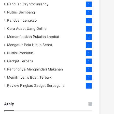
Panduan Cryptocurrency
1
Nutrisi Seimbang
1
Panduan Lengkap
1
Cara Adapt Uang Online
1
Memanfaatkan Pukulan Lambat
1
Mengatur Pola Hidup Sehat
1
Nutrisi Prebiotik
1
Gadget Terbaru
1
Pentingnya Menghindari Makanan
1
Memilih Jenis Buah Terbaik
1
Review Ringkas Gadget Serbaguna
1
Arsip