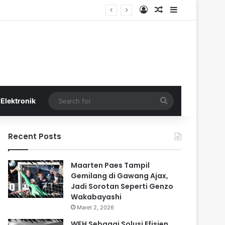
Log In
Random Article
Sidebar
Search
Elektronik
for
Recent Posts
Maarten Paes Tampil
Gemilang di Gawang Ajax,
Jadi Sorotan Seperti Genzo
Wakabayashi
Maret 2, 2026
WFH Sebagai Solusi Efisien