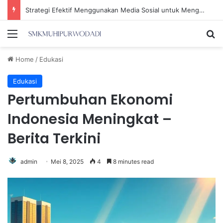
Strategi Efektif Menggunakan Media Sosial untuk Menghemat Waktu Berharga Anda
Menu
Se
Home
/
Edukasi
Edukasi
Pertumbuhan Ekonomi
Indonesia Meningkat –
Berita Terkini
admin
Mei 8, 2025
4
8 minutes read