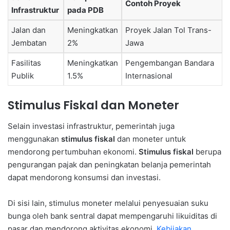
Contoh Proyek
Infrastruktur
pada PDB
Jalan dan
Meningkatkan
Proyek Jalan Tol Trans-
Jembatan
2%
Jawa
Fasilitas
Meningkatkan
Pengembangan Bandara
Publik
1.5%
Internasional
Stimulus Fiskal dan Moneter
Selain investasi infrastruktur, pemerintah juga
menggunakan
stimulus fiskal
dan moneter untuk
mendorong pertumbuhan ekonomi.
Stimulus fiskal
berupa
pengurangan pajak dan peningkatan belanja pemerintah
dapat mendorong konsumsi dan investasi.
Di sisi lain, stimulus moneter melalui penyesuaian suku
bunga oleh bank sentral dapat mempengaruhi likuiditas di
pasar dan mendorong aktivitas ekonomi.
Kebijakan