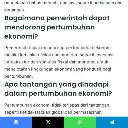
pengolahan bahan mentah, dan jasa seperti pariwisata dan
keuangan.
Bagaimana pemerintah dapat
mendorong pertumbuhan
ekonomi?
Pemerintah dapat mendorong pertumbuhan ekonomi
melalui kebijakan fiskal dan moneter, seperti investasi
infrastruktur dan stimulus fiskal dan moneter, untuk
menciptakan lingkungan ekonomi yang kondusif bagi
pertumbuhan.
Apa tantangan yang dihadapi
dalam pertumbuhan ekonomi?
Pertumbuhan ekonomi tidak terlepas dari tantangan
seperti ketidakstabilan global dan permasalahan
lingkungan, yang memerlukan kebijakan yang tepat dan
kerjasama internasional untuk mengatasinya.
Facebook
X
WhatsApp
Telegram