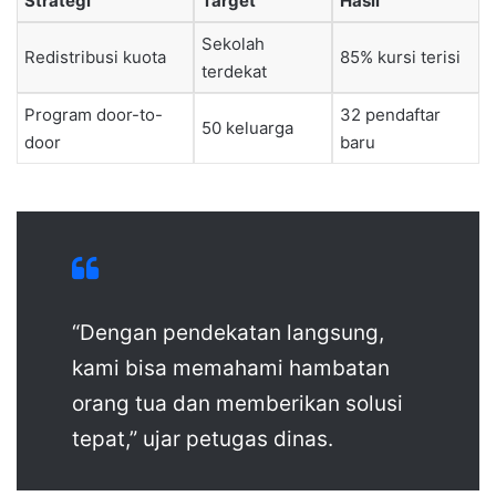
Strategi
Target
Hasil
Sekolah
Redistribusi kuota
85% kursi terisi
terdekat
Program door-to-
32 pendaftar
50 keluarga
door
baru
“Dengan pendekatan langsung,
kami bisa memahami hambatan
orang tua dan memberikan solusi
tepat,” ujar petugas dinas.