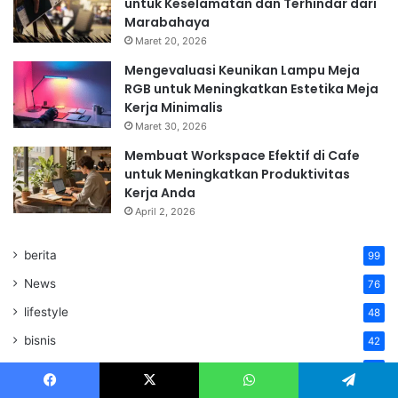
untuk Keselamatan dan Terhindar dari
Marabahaya
Maret 20, 2026
Mengevaluasi Keunikan Lampu Meja
RGB untuk Meningkatkan Estetika Meja
Kerja Minimalis
Maret 30, 2026
Membuat Workspace Efektif di Cafe
untuk Meningkatkan Produktivitas
Kerja Anda
April 2, 2026
berita
99
News
76
lifestyle
48
bisnis
42
Edukasi
29
Facebook
X
WhatsApp
Telegram
bola