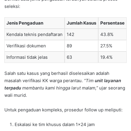
seleksi:
Jenis Pengaduan
Jumlah Kasus
Persentase
Kendala teknis pendaftaran
142
43.8%
Verifikasi dokumen
89
27.5%
Informasi tidak jelas
63
19.4%
Salah satu kasus yang berhasil diselesaikan adalah
masalah verifikasi KK warga perantau.
“Tim
unit layanan
terpadu
membantu kami hingga larut malam,”
ujar seorang
wali murid.
Untuk pengaduan kompleks, prosedur follow up meliputi:
Eskalasi ke tim khusus dalam 1×24 jam