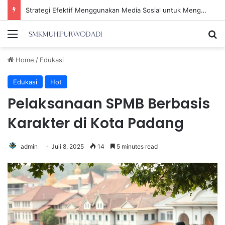
Strategi Efektif Menggunakan Media Sosial untuk Menghemat Waktu Berharga Anda
Menu
Se
Home
/
Edukasi
Edukasi
Hot
Pelaksanaan SPMB Berbasis
Karakter di Kota Padang
admin
Juli 8, 2025
14
5 minutes read