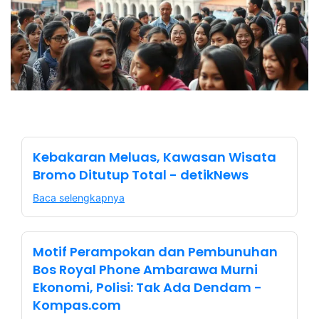
Kebakaran Meluas, Kawasan Wisata
Bromo Ditutup Total - detikNews
Baca selengkapnya
Motif Perampokan dan Pembunuhan
Bos Royal Phone Ambarawa Murni
Ekonomi, Polisi: Tak Ada Dendam -
Kompas.com