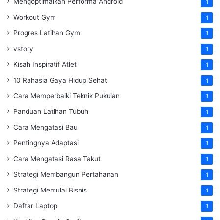
Mengoptimalkan Performa Android
1
Workout Gym
1
Progres Latihan Gym
1
vstory
1
Kisah Inspiratif Atlet
1
10 Rahasia Gaya Hidup Sehat
1
Cara Memperbaiki Teknik Pukulan
1
Panduan Latihan Tubuh
1
Cara Mengatasi Bau
1
Pentingnya Adaptasi
1
Cara Mengatasi Rasa Takut
1
Strategi Membangun Pertahanan
1
Strategi Memulai Bisnis
1
Daftar Laptop
1