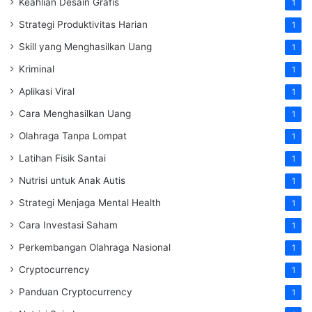
Keahlian Desain Grafis
1
Strategi Produktivitas Harian
1
Skill yang Menghasilkan Uang
1
Kriminal
1
Aplikasi Viral
1
Cara Menghasilkan Uang
1
Olahraga Tanpa Lompat
1
Latihan Fisik Santai
1
Nutrisi untuk Anak Autis
1
Strategi Menjaga Mental Health
1
Cara Investasi Saham
1
Perkembangan Olahraga Nasional
1
Cryptocurrency
1
Panduan Cryptocurrency
1