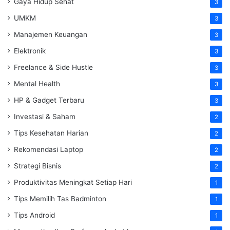
Gaya Hidup Sehat
3
UMKM
3
Manajemen Keuangan
3
Elektronik
3
Freelance & Side Hustle
3
Mental Health
3
HP & Gadget Terbaru
3
Investasi & Saham
2
Tips Kesehatan Harian
2
Rekomendasi Laptop
2
Strategi Bisnis
2
Produktivitas Meningkat Setiap Hari
1
Tips Memilih Tas Badminton
1
Tips Android
1