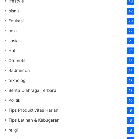
lifestyle
48
bisnis
42
Edukasi
29
bola
27
sosial
21
Hot
19
Otomotif
18
Badminton
15
teknologi
13
Berita Olahraga Terbaru
13
Politik
10
Tips Produktivitas Harian
9
Tips Latihan & Kebugaran
8
religi
8