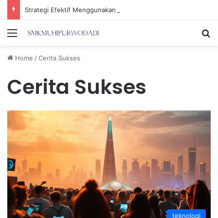
Strategi Efektif Menggunakan Media Sosial untuk Menghemat Waktu Berharga Anda
Menu
Se
Home
/
Cerita Sukses
Cerita Sukses
teknologi