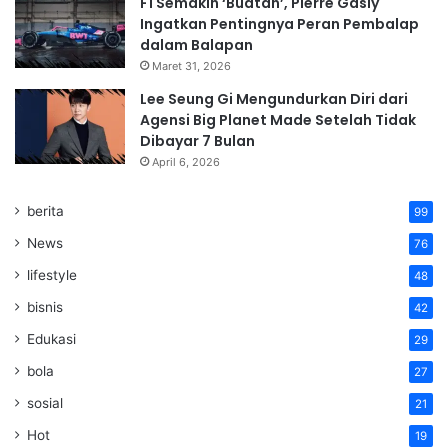
F1 Semakin ‘Buatan’, Pierre Gasly
Ingatkan Pentingnya Peran Pembalap
dalam Balapan
Maret 31, 2026
Lee Seung Gi Mengundurkan Diri dari
Agensi Big Planet Made Setelah Tidak
Dibayar 7 Bulan
April 6, 2026
berita
99
News
76
lifestyle
48
bisnis
42
Edukasi
29
bola
27
sosial
21
Hot
19