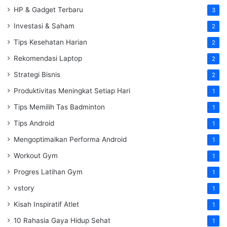
HP & Gadget Terbaru
3
Investasi & Saham
2
Tips Kesehatan Harian
2
Rekomendasi Laptop
2
Strategi Bisnis
2
Produktivitas Meningkat Setiap Hari
1
Tips Memilih Tas Badminton
1
Tips Android
1
Mengoptimalkan Performa Android
1
Workout Gym
1
Progres Latihan Gym
1
vstory
1
Kisah Inspiratif Atlet
1
10 Rahasia Gaya Hidup Sehat
1