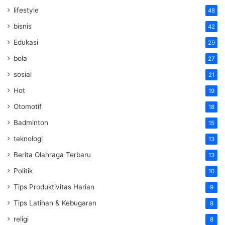
lifestyle
48
bisnis
42
Edukasi
29
bola
27
sosial
21
Hot
19
Otomotif
18
Badminton
15
teknologi
13
Berita Olahraga Terbaru
13
Politik
10
Tips Produktivitas Harian
9
Tips Latihan & Kebugaran
8
religi
8