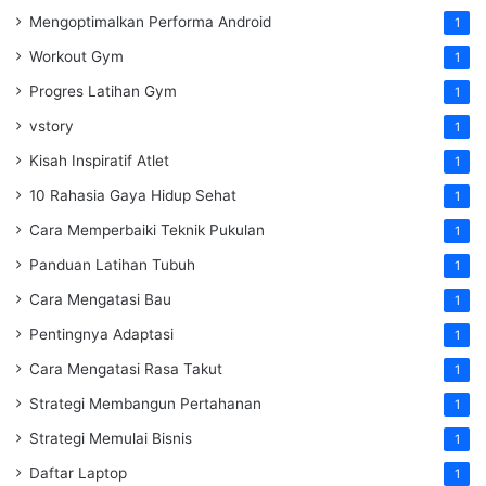
Mengoptimalkan Performa Android
1
Workout Gym
1
Progres Latihan Gym
1
vstory
1
Kisah Inspiratif Atlet
1
10 Rahasia Gaya Hidup Sehat
1
Cara Memperbaiki Teknik Pukulan
1
Panduan Latihan Tubuh
1
Cara Mengatasi Bau
1
Pentingnya Adaptasi
1
Cara Mengatasi Rasa Takut
1
Strategi Membangun Pertahanan
1
Strategi Memulai Bisnis
1
Daftar Laptop
1