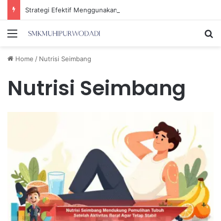
Strategi Efektif Menggunakan Media Sosial untuk Menghemat Waktu Berharga Anda
Menu
Se
Home
/
Nutrisi Seimbang
Nutrisi Seimbang