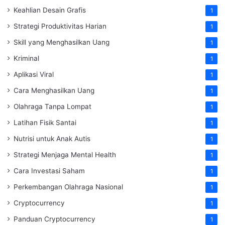
Keahlian Desain Grafis
1
Strategi Produktivitas Harian
1
Skill yang Menghasilkan Uang
1
Kriminal
1
Aplikasi Viral
1
Cara Menghasilkan Uang
1
Olahraga Tanpa Lompat
1
Latihan Fisik Santai
1
Nutrisi untuk Anak Autis
1
Strategi Menjaga Mental Health
1
Cara Investasi Saham
1
Perkembangan Olahraga Nasional
1
Cryptocurrency
1
Panduan Cryptocurrency
1