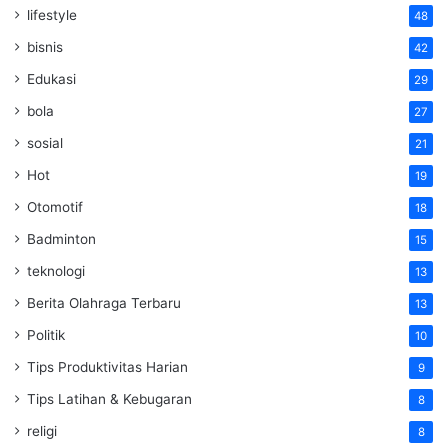
lifestyle
48
bisnis
42
Edukasi
29
bola
27
sosial
21
Hot
19
Otomotif
18
Badminton
15
teknologi
13
Berita Olahraga Terbaru
13
Politik
10
Tips Produktivitas Harian
9
Tips Latihan & Kebugaran
8
religi
8