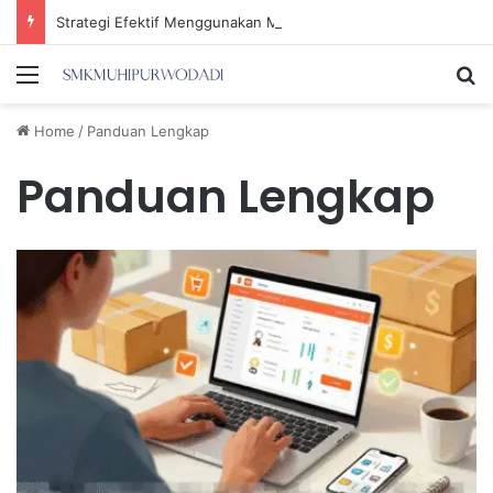
Strategi Efektif Menggunakan Media Sosial untuk Menghemat Waktu Berharga Anda
Menu
Se
Home
/
Panduan Lengkap
Panduan Lengkap