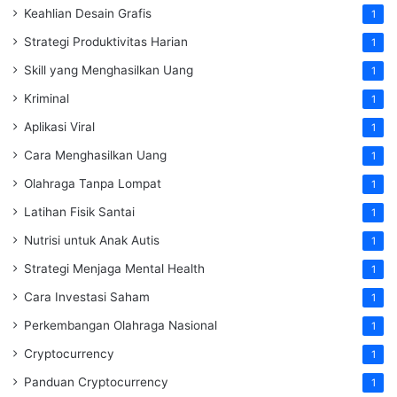
Keahlian Desain Grafis
1
Strategi Produktivitas Harian
1
Skill yang Menghasilkan Uang
1
Kriminal
1
Aplikasi Viral
1
Cara Menghasilkan Uang
1
Olahraga Tanpa Lompat
1
Latihan Fisik Santai
1
Nutrisi untuk Anak Autis
1
Strategi Menjaga Mental Health
1
Cara Investasi Saham
1
Perkembangan Olahraga Nasional
1
Cryptocurrency
1
Panduan Cryptocurrency
1