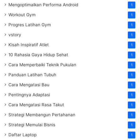
Mengoptimalkan Performa Android
1
Workout Gym
1
Progres Latihan Gym
1
vstory
1
Kisah Inspiratif Atlet
1
10 Rahasia Gaya Hidup Sehat
1
Cara Memperbaiki Teknik Pukulan
1
Panduan Latihan Tubuh
1
Cara Mengatasi Bau
1
Pentingnya Adaptasi
1
Cara Mengatasi Rasa Takut
1
Strategi Membangun Pertahanan
1
Strategi Memulai Bisnis
1
Daftar Laptop
1