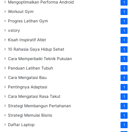
Mengoptimalkan Performa Android
1
Workout Gym
1
Progres Latihan Gym
1
vstory
1
Kisah Inspiratif Atlet
1
10 Rahasia Gaya Hidup Sehat
1
Cara Memperbaiki Teknik Pukulan
1
Panduan Latihan Tubuh
1
Cara Mengatasi Bau
1
Pentingnya Adaptasi
1
Cara Mengatasi Rasa Takut
1
Strategi Membangun Pertahanan
1
Strategi Memulai Bisnis
1
Daftar Laptop
1