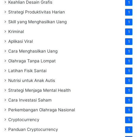
Keahlian Desain Grafis
1
Strategi Produktivitas Harian
1
Skill yang Menghasilkan Uang
1
Kriminal
1
Aplikasi Viral
1
Cara Menghasilkan Uang
1
Olahraga Tanpa Lompat
1
Latihan Fisik Santai
1
Nutrisi untuk Anak Autis
1
Strategi Menjaga Mental Health
1
Cara Investasi Saham
1
Perkembangan Olahraga Nasional
1
Cryptocurrency
1
Panduan Cryptocurrency
1