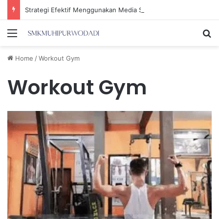
Strategi Efektif Menggunakan Media Sosial untuk Menghemat Waktu Berharga Anda
Menu
Se
Home
/
Workout Gym
Workout Gym