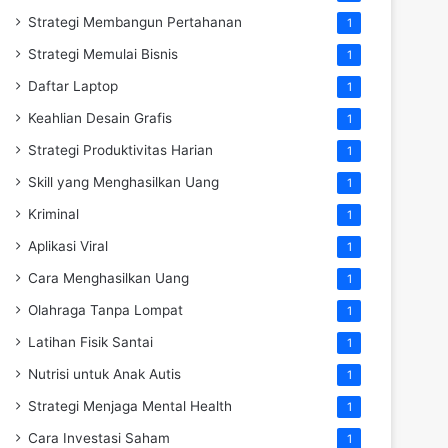
Strategi Membangun Pertahanan
1
Strategi Memulai Bisnis
1
Daftar Laptop
1
Keahlian Desain Grafis
1
Strategi Produktivitas Harian
1
Skill yang Menghasilkan Uang
1
Kriminal
1
Aplikasi Viral
1
Cara Menghasilkan Uang
1
Olahraga Tanpa Lompat
1
Latihan Fisik Santai
1
Nutrisi untuk Anak Autis
1
Strategi Menjaga Mental Health
1
Cara Investasi Saham
1