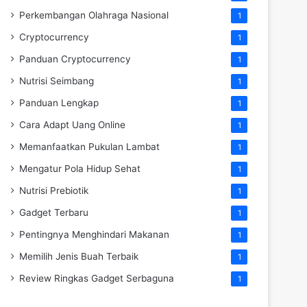
Perkembangan Olahraga Nasional
1
Cryptocurrency
1
Panduan Cryptocurrency
1
Nutrisi Seimbang
1
Panduan Lengkap
1
Cara Adapt Uang Online
1
Memanfaatkan Pukulan Lambat
1
Mengatur Pola Hidup Sehat
1
Nutrisi Prebiotik
1
Gadget Terbaru
1
Pentingnya Menghindari Makanan
1
Memilih Jenis Buah Terbaik
1
Review Ringkas Gadget Serbaguna
1