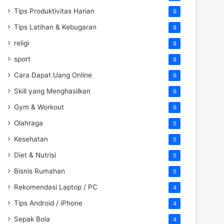
Tips Produktivitas Harian
9
Tips Latihan & Kebugaran
8
religi
8
sport
8
Cara Dapat Uang Online
6
Skill yang Menghasilkan
6
Gym & Workout
6
Olahraga
5
Kesehatan
5
Diet & Nutrisi
5
Bisnis Rumahan
5
Rekomendasi Laptop / PC
4
Tips Android / iPhone
4
Sepak Bola
4