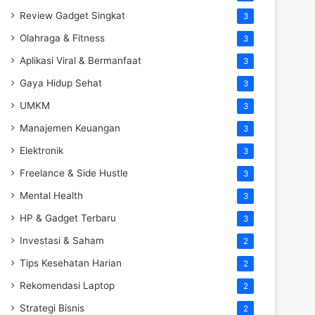
Review Gadget Singkat
3
Olahraga & Fitness
3
Aplikasi Viral & Bermanfaat
3
Gaya Hidup Sehat
3
UMKM
3
Manajemen Keuangan
3
Elektronik
3
Freelance & Side Hustle
3
Mental Health
3
HP & Gadget Terbaru
3
Investasi & Saham
2
Tips Kesehatan Harian
2
Rekomendasi Laptop
2
Strategi Bisnis
2