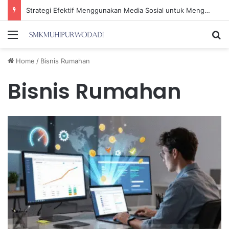
Pelaku Pemerasan Sahroni Mengaku Sebagai Kabiro Penindakan KPK
Menu
Se
Home
/
Bisnis Rumahan
Bisnis Rumahan