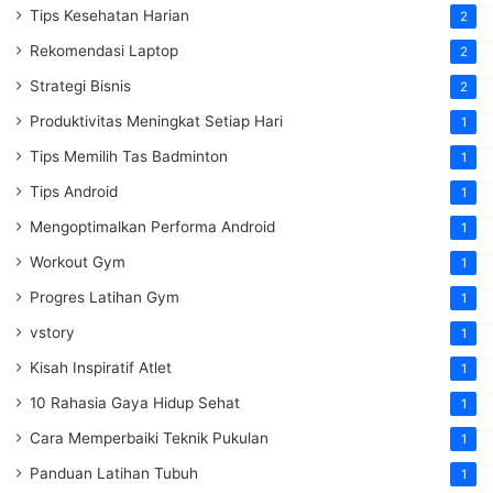
Tips Kesehatan Harian
2
Rekomendasi Laptop
2
Strategi Bisnis
2
Produktivitas Meningkat Setiap Hari
1
Tips Memilih Tas Badminton
1
Tips Android
1
Mengoptimalkan Performa Android
1
Workout Gym
1
Progres Latihan Gym
1
vstory
1
Kisah Inspiratif Atlet
1
10 Rahasia Gaya Hidup Sehat
1
Cara Memperbaiki Teknik Pukulan
1
Panduan Latihan Tubuh
1