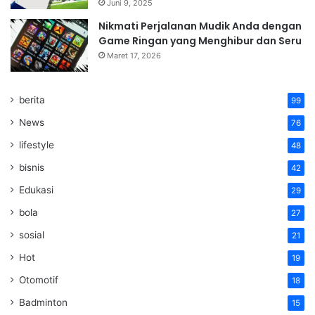
Juni 9, 2025
Nikmati Perjalanan Mudik Anda dengan
Game Ringan yang Menghibur dan Seru
Maret 17, 2026
berita
99
News
76
lifestyle
48
bisnis
42
Edukasi
29
bola
27
sosial
21
Hot
19
Otomotif
18
Badminton
15