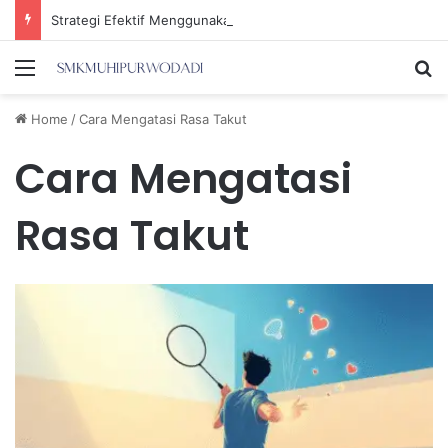
Strategi Efektif Menggunakan Media Sosial untuk Menghemat Waktu Berharga Anda
Menu
Se
Home
/
Cara Mengatasi Rasa Takut
Cara Mengatasi
Rasa Takut