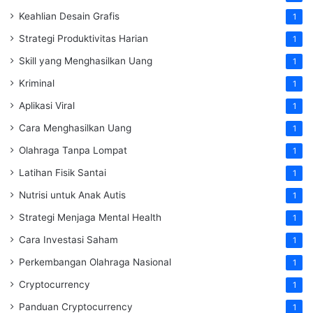
Keahlian Desain Grafis
1
Strategi Produktivitas Harian
1
Skill yang Menghasilkan Uang
1
Kriminal
1
Aplikasi Viral
1
Cara Menghasilkan Uang
1
Olahraga Tanpa Lompat
1
Latihan Fisik Santai
1
Nutrisi untuk Anak Autis
1
Strategi Menjaga Mental Health
1
Cara Investasi Saham
1
Perkembangan Olahraga Nasional
1
Cryptocurrency
1
Panduan Cryptocurrency
1