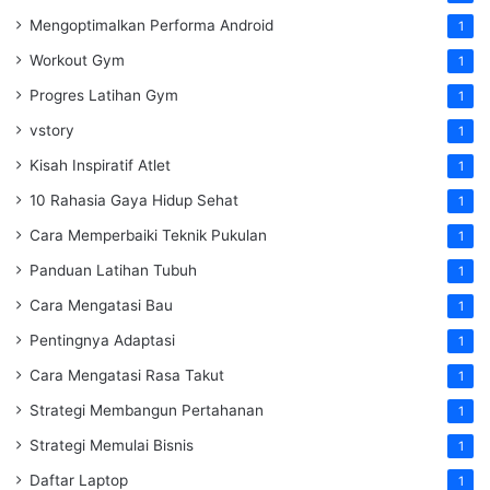
Mengoptimalkan Performa Android
1
Workout Gym
1
Progres Latihan Gym
1
vstory
1
Kisah Inspiratif Atlet
1
10 Rahasia Gaya Hidup Sehat
1
Cara Memperbaiki Teknik Pukulan
1
Panduan Latihan Tubuh
1
Cara Mengatasi Bau
1
Pentingnya Adaptasi
1
Cara Mengatasi Rasa Takut
1
Strategi Membangun Pertahanan
1
Strategi Memulai Bisnis
1
Daftar Laptop
1