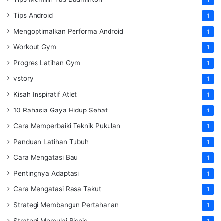
1
Tips Android
1
Mengoptimalkan Performa Android
1
Workout Gym
1
Progres Latihan Gym
1
vstory
1
Kisah Inspiratif Atlet
1
10 Rahasia Gaya Hidup Sehat
1
Cara Memperbaiki Teknik Pukulan
1
Panduan Latihan Tubuh
1
Cara Mengatasi Bau
1
Pentingnya Adaptasi
1
Cara Mengatasi Rasa Takut
1
Strategi Membangun Pertahanan
1
Strategi Memulai Bisnis