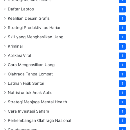
1
Daftar Laptop
1
Keahlian Desain Grafis
1
Strategi Produktivitas Harian
1
Skill yang Menghasilkan Uang
1
Kriminal
1
Aplikasi Viral
1
Cara Menghasilkan Uang
1
Olahraga Tanpa Lompat
1
Latihan Fisik Santai
1
Nutrisi untuk Anak Autis
1
Strategi Menjaga Mental Health
1
Cara Investasi Saham
1
Perkembangan Olahraga Nasional
1
Cryptocurrency