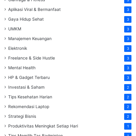
3
Aplikasi Viral & Bermanfaat
3
Gaya Hidup Sehat
3
UMKM
3
Manajemen Keuangan
3
Elektronik
3
Freelance & Side Hustle
3
Mental Health
3
HP & Gadget Terbaru
3
Investasi & Saham
2
Tips Kesehatan Harian
2
Rekomendasi Laptop
2
Strategi Bisnis
2
Produktivitas Meningkat Setiap Hari
1
Tips Memilih Tas Badminton