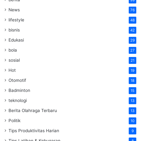
99
News
76
lifestyle
48
bisnis
42
Edukasi
29
bola
27
sosial
21
Hot
19
Otomotif
18
Badminton
15
teknologi
13
Berita Olahraga Terbaru
13
Politik
10
Tips Produktivitas Harian
9
Tips Latihan & Kebugaran