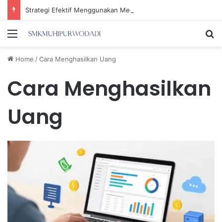
Strategi Efektif Menggunakan Media Sosial untuk Menghemat Waktu Berharga Anda
Menu
Se
Home
/
Cara Menghasilkan Uang
Cara Menghasilkan
Uang