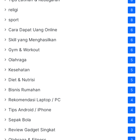
8
religi
8
sport
8
Cara Dapat Uang Online
6
Skill yang Menghasilkan
6
Gym & Workout
6
Olahraga
5
Kesehatan
5
Diet & Nutrisi
5
Bisnis Rumahan
5
Rekomendasi Laptop / PC
4
Tips Android / iPhone
4
Sepak Bola
4
Review Gadget Singkat
3
Olahraga & Fitness