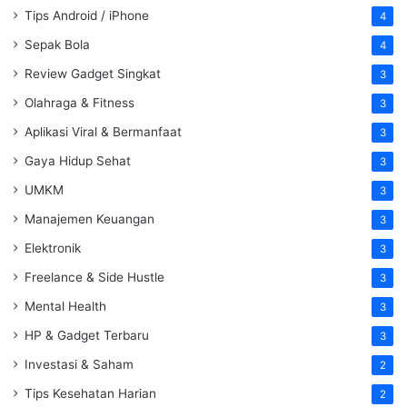
Tips Android / iPhone
4
Sepak Bola
4
Review Gadget Singkat
3
Olahraga & Fitness
3
Aplikasi Viral & Bermanfaat
3
Gaya Hidup Sehat
3
UMKM
3
Manajemen Keuangan
3
Elektronik
3
Freelance & Side Hustle
3
Mental Health
3
HP & Gadget Terbaru
3
Investasi & Saham
2
Tips Kesehatan Harian
2