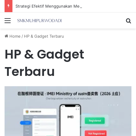
Strategi Efektif Menggunakan Media Sosial untuk Menghemat Waktu Berharga Anda
Menu
Se
Home
/
HP & Gadget Terbaru
HP & Gadget
Terbaru