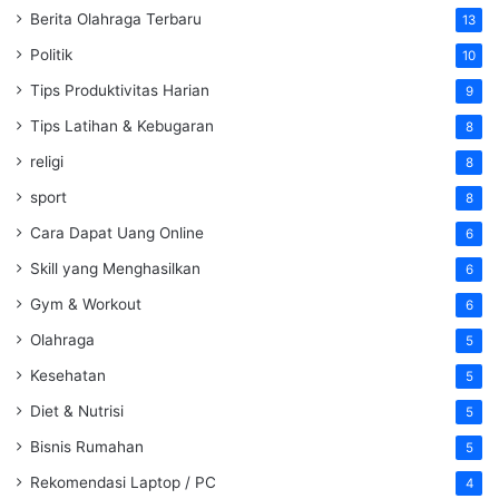
Berita Olahraga Terbaru
13
Politik
10
Tips Produktivitas Harian
9
Tips Latihan & Kebugaran
8
religi
8
sport
8
Cara Dapat Uang Online
6
Skill yang Menghasilkan
6
Gym & Workout
6
Olahraga
5
Kesehatan
5
Diet & Nutrisi
5
Bisnis Rumahan
5
Rekomendasi Laptop / PC
4