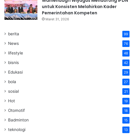
Wamendagri Wiyagus Mendorong IPDN
untuk Konsisten Melahirkan Kader
Pemerintahan Kompeten
Maret 31, 2026
berita
99
News
76
lifestyle
48
bisnis
42
Edukasi
29
bola
27
sosial
21
Hot
19
Otomotif
18
Badminton
15
teknologi
13