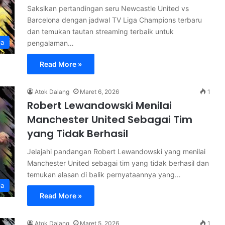
Saksikan pertandingan seru Newcastle United vs
Barcelona dengan jadwal TV Liga Champions terbaru
dan temukan tautan streaming terbaik untuk
la
pengalaman…
Read More »
Atok Dalang
Maret 6, 2026
1
Robert Lewandowski Menilai
Manchester United Sebagai Tim
yang Tidak Berhasil
Jelajahi pandangan Robert Lewandowski yang menilai
Manchester United sebagai tim yang tidak berhasil dan
temukan alasan di balik pernyataannya yang…
la
Read More »
Atok Dalang
Maret 5, 2026
1