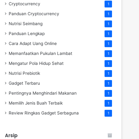
Cryptocurrency
1
Panduan Cryptocurrency
1
Nutrisi Seimbang
1
Panduan Lengkap
1
Cara Adapt Uang Online
1
Memanfaatkan Pukulan Lambat
1
Mengatur Pola Hidup Sehat
1
Nutrisi Prebiotik
1
Gadget Terbaru
1
Pentingnya Menghindari Makanan
1
Memilih Jenis Buah Terbaik
1
Review Ringkas Gadget Serbaguna
1
Arsip