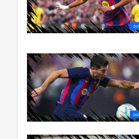
bo
bo