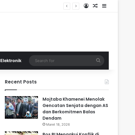
Log In
Random Article
Sidebar
Search
Elektronik
for
Recent Posts
Mojtaba Khamenei Menolak
Gencatan Senjata dengan AS
dan Berkomitmen Balas
Dendam
Maret 18, 2026
Bos BI Mengakui Konflik di