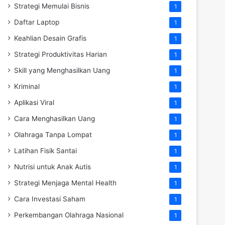
Strategi Memulai Bisnis
1
Daftar Laptop
1
Keahlian Desain Grafis
1
Strategi Produktivitas Harian
1
Skill yang Menghasilkan Uang
1
Kriminal
1
Aplikasi Viral
1
Cara Menghasilkan Uang
1
Olahraga Tanpa Lompat
1
Latihan Fisik Santai
1
Nutrisi untuk Anak Autis
1
Strategi Menjaga Mental Health
1
Cara Investasi Saham
1
Perkembangan Olahraga Nasional
1