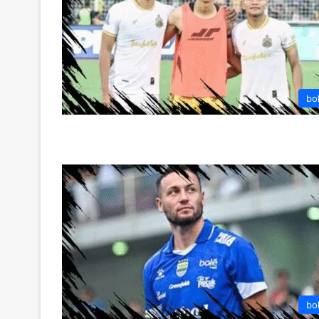
bo
bo