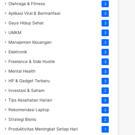
Olahraga & Fitness
3
Aplikasi Viral & Bermanfaat
3
Gaya Hidup Sehat
3
UMKM
3
Manajemen Keuangan
3
Elektronik
3
Freelance & Side Hustle
3
Mental Health
3
HP & Gadget Terbaru
3
Investasi & Saham
2
Tips Kesehatan Harian
2
Rekomendasi Laptop
2
Strategi Bisnis
2
Produktivitas Meningkat Setiap Hari
1