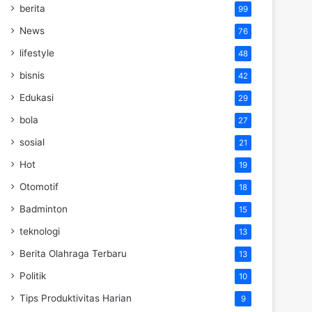
berita
99
News
76
lifestyle
48
bisnis
42
Edukasi
29
bola
27
sosial
21
Hot
19
Otomotif
18
Badminton
15
teknologi
13
Berita Olahraga Terbaru
13
Politik
10
Tips Produktivitas Harian
9