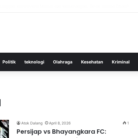
ktif Menggunakan Media Sosial untuk Menghemat Waktu Berharga Anda
Politik
teknologi
Olahraga
Kesehatan
Kriminal
a
Atok Dalang
April 8, 2026
1
Persijap vs Bhayangkara FC: