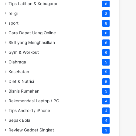
Tips Latihan & Kebugaran
8
religi
8
sport
8
Cara Dapat Uang Online
6
Skill yang Menghasilkan
6
Gym & Workout
6
Olahraga
5
Kesehatan
5
Diet & Nutrisi
5
Bisnis Rumahan
5
Rekomendasi Laptop / PC
4
Tips Android / iPhone
4
Sepak Bola
4
Review Gadget Singkat
3