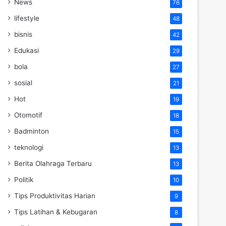
News
76
lifestyle
48
bisnis
42
Edukasi
29
bola
27
sosial
21
Hot
19
Otomotif
18
Badminton
15
teknologi
13
Berita Olahraga Terbaru
13
Politik
10
Tips Produktivitas Harian
9
Tips Latihan & Kebugaran
8