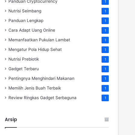
Panduan Cryptocurrency
1
Nutrisi Seimbang
1
Panduan Lengkap
1
Cara Adapt Uang Online
1
Memanfaatkan Pukulan Lambat
1
Mengatur Pola Hidup Sehat
1
Nutrisi Prebiotik
1
Gadget Terbaru
1
Pentingnya Menghindari Makanan
1
Memilih Jenis Buah Terbaik
1
Review Ringkas Gadget Serbaguna
1
Arsip