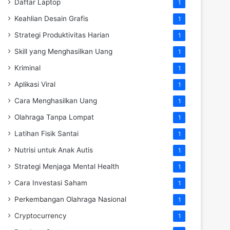
Daftar Laptop
1
Keahlian Desain Grafis
1
Strategi Produktivitas Harian
1
Skill yang Menghasilkan Uang
1
Kriminal
1
Aplikasi Viral
1
Cara Menghasilkan Uang
1
Olahraga Tanpa Lompat
1
Latihan Fisik Santai
1
Nutrisi untuk Anak Autis
1
Strategi Menjaga Mental Health
1
Cara Investasi Saham
1
Perkembangan Olahraga Nasional
1
Cryptocurrency
1