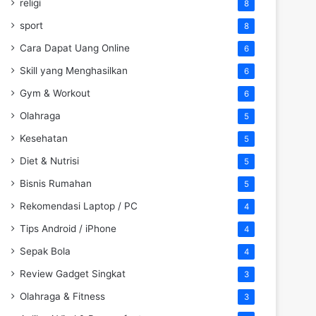
religi
8
sport
8
Cara Dapat Uang Online
6
Skill yang Menghasilkan
6
Gym & Workout
6
Olahraga
5
Kesehatan
5
Diet & Nutrisi
5
Bisnis Rumahan
5
Rekomendasi Laptop / PC
4
Tips Android / iPhone
4
Sepak Bola
4
Review Gadget Singkat
3
Olahraga & Fitness
3