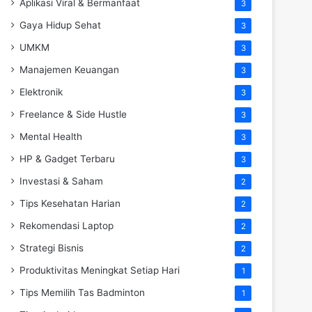
Aplikasi Viral & Bermanfaat
3
Gaya Hidup Sehat
3
UMKM
3
Manajemen Keuangan
3
Elektronik
3
Freelance & Side Hustle
3
Mental Health
3
HP & Gadget Terbaru
3
Investasi & Saham
2
Tips Kesehatan Harian
2
Rekomendasi Laptop
2
Strategi Bisnis
2
Produktivitas Meningkat Setiap Hari
1
Tips Memilih Tas Badminton
1