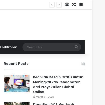
Log In
Random Article
Sidebar
Search
Elektronik
for
Recent Posts
Keahlian Desain Grafis untuk
Meningkatkan Pendapatan
dari Proyek Klien Global
Online
Maret 31, 2026
Dapatkan WiFi Gratis di