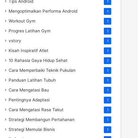
Tips Android
1
Mengoptimalkan Performa Android
1
Workout Gym
1
Progres Latihan Gym
1
vstory
1
Kisah Inspiratif Atlet
1
10 Rahasia Gaya Hidup Sehat
1
Cara Memperbaiki Teknik Pukulan
1
Panduan Latihan Tubuh
1
Cara Mengatasi Bau
1
Pentingnya Adaptasi
1
Cara Mengatasi Rasa Takut
1
Strategi Membangun Pertahanan
1
Strategi Memulai Bisnis
1