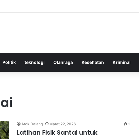
ktif Menggunakan Media Sosial untuk Menghemat Waktu Berharga Anda
Politik
teknologi
Olahraga
Kesehatan
Kriminal
tai
Atok Dalang
Maret 22, 2026
1
Latihan Fisik Santai untuk