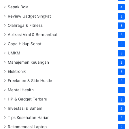
Sepak Bola
4
Review Gadget Singkat
3
Olahraga & Fitness
3
Aplikasi Viral & Bermanfaat
3
Gaya Hidup Sehat
3
UMKM
3
Manajemen Keuangan
3
Elektronik
3
Freelance & Side Hustle
3
Mental Health
3
HP & Gadget Terbaru
3
Investasi & Saham
2
Tips Kesehatan Harian
2
Rekomendasi Laptop
2