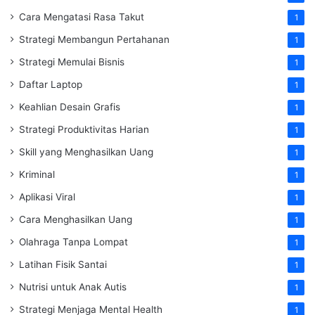
Cara Mengatasi Rasa Takut
1
Strategi Membangun Pertahanan
1
Strategi Memulai Bisnis
1
Daftar Laptop
1
Keahlian Desain Grafis
1
Strategi Produktivitas Harian
1
Skill yang Menghasilkan Uang
1
Kriminal
1
Aplikasi Viral
1
Cara Menghasilkan Uang
1
Olahraga Tanpa Lompat
1
Latihan Fisik Santai
1
Nutrisi untuk Anak Autis
1
Strategi Menjaga Mental Health
1