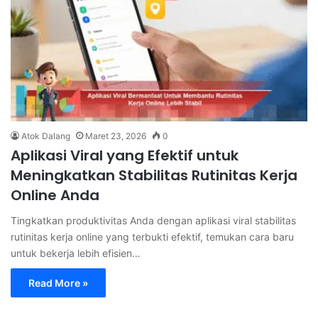
Atok Dalang
Maret 23, 2026
0
Aplikasi Viral yang Efektif untuk
Meningkatkan Stabilitas Rutinitas Kerja
Online Anda
Tingkatkan produktivitas Anda dengan aplikasi viral stabilitas
rutinitas kerja online yang terbukti efektif, temukan cara baru
untuk bekerja lebih efisien…
Read More »