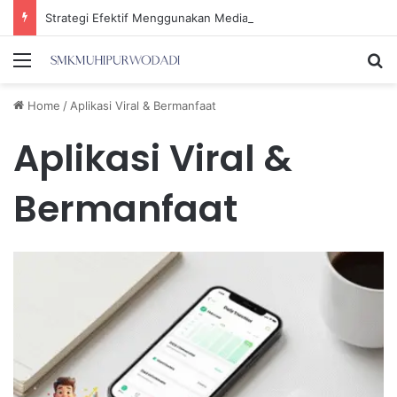
Strategi Efektif Menggunakan Media Sosial untuk Menghemat Waktu Berharga Anda
Menu
Se
Home
/
Aplikasi Viral & Bermanfaat
Aplikasi Viral &
Bermanfaat