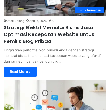
Bisnis Rumahan
Atok Dalang
April 5, 2026
0
Strategi Efektif Memulai Bisnis Jasa
Optimasi Kecepatan Website untuk
Pemilik Blog Pribadi
Tingkatkan performa blog pribadi Anda dengan strategi
memulai bisnis jasa optimasi kecepatan website yang efektif
dan raih lebih banyak pengunjung…
Read More »