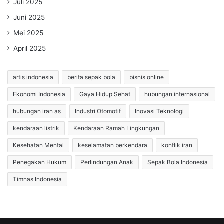
Juli 2025
Juni 2025
Mei 2025
April 2025
artis indonesia
berita sepak bola
bisnis online
Ekonomi Indonesia
Gaya Hidup Sehat
hubungan internasional
hubungan iran as
Industri Otomotif
Inovasi Teknologi
kendaraan listrik
Kendaraan Ramah Lingkungan
Kesehatan Mental
keselamatan berkendara
konflik iran
Penegakan Hukum
Perlindungan Anak
Sepak Bola Indonesia
Timnas Indonesia