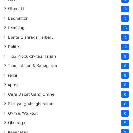
Otomotif
18
Badminton
15
teknologi
13
Berita Olahraga Terbaru
13
Politik
10
Tips Produktivitas Harian
9
Tips Latihan & Kebugaran
8
religi
8
sport
8
Cara Dapat Uang Online
6
Skill yang Menghasilkan
6
Gym & Workout
6
Olahraga
5
Kesehatan
5