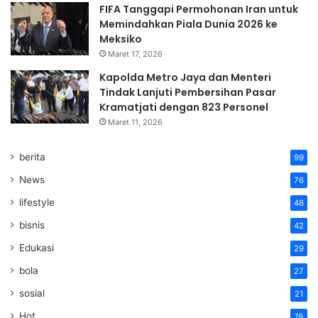
FIFA Tanggapi Permohonan Iran untuk
Memindahkan Piala Dunia 2026 ke
Meksiko
Maret 17, 2026
Kapolda Metro Jaya dan Menteri
Tindak Lanjuti Pembersihan Pasar
Kramatjati dengan 823 Personel
Maret 11, 2026
berita
99
News
76
lifestyle
48
bisnis
42
Edukasi
29
bola
27
sosial
21
Hot
19