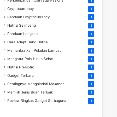
Perkembangan Olahraga Nasional
1
Cryptocurrency
1
Panduan Cryptocurrency
1
Nutrisi Seimbang
1
Panduan Lengkap
1
Cara Adapt Uang Online
1
Memanfaatkan Pukulan Lambat
1
Mengatur Pola Hidup Sehat
1
Nutrisi Prebiotik
1
Gadget Terbaru
1
Pentingnya Menghindari Makanan
1
Memilih Jenis Buah Terbaik
1
Review Ringkas Gadget Serbaguna
1