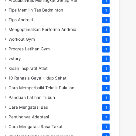
Produktivitas Meningkat Setiap Hari
1
Tips Memilih Tas Badminton
1
Tips Android
1
Mengoptimalkan Performa Android
1
Workout Gym
1
Progres Latihan Gym
1
vstory
1
Kisah Inspiratif Atlet
1
10 Rahasia Gaya Hidup Sehat
1
Cara Memperbaiki Teknik Pukulan
1
Panduan Latihan Tubuh
1
Cara Mengatasi Bau
1
Pentingnya Adaptasi
1
Cara Mengatasi Rasa Takut
1