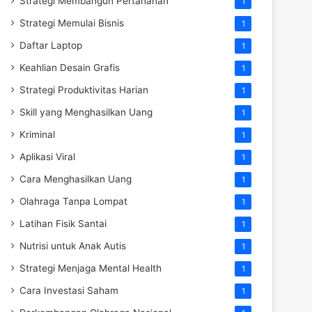
Strategi Membangun Pertahanan
1
Strategi Memulai Bisnis
1
Daftar Laptop
1
Keahlian Desain Grafis
1
Strategi Produktivitas Harian
1
Skill yang Menghasilkan Uang
1
Kriminal
1
Aplikasi Viral
1
Cara Menghasilkan Uang
1
Olahraga Tanpa Lompat
1
Latihan Fisik Santai
1
Nutrisi untuk Anak Autis
1
Strategi Menjaga Mental Health
1
Cara Investasi Saham
1