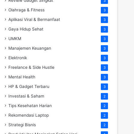
Review Gadget Singkat
3
Olahraga & Fitness
3
Aplikasi Viral & Bermanfaat
3
Gaya Hidup Sehat
3
UMKM
3
Manajemen Keuangan
3
Elektronik
3
Freelance & Side Hustle
3
Mental Health
3
HP & Gadget Terbaru
3
Investasi & Saham
2
Tips Kesehatan Harian
2
Rekomendasi Laptop
2
Strategi Bisnis
2