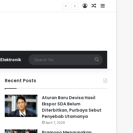
Log In
Random Article
Sidebar
a
Search
Elektronik
for
Recent Posts
Aturan Baru Devisa Hasil
Ekspor SDA Belum
Diterbitkan, Purbaya Sebut
Penyebab Utamanya
April 7, 2026
Pramono Mengungkap