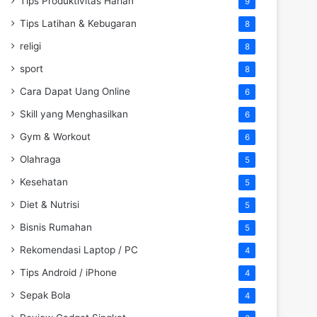
Tips Produktivitas Harian
9
Tips Latihan & Kebugaran
8
religi
8
sport
8
Cara Dapat Uang Online
6
Skill yang Menghasilkan
6
Gym & Workout
6
Olahraga
5
Kesehatan
5
Diet & Nutrisi
5
Bisnis Rumahan
5
Rekomendasi Laptop / PC
4
Tips Android / iPhone
4
Sepak Bola
4