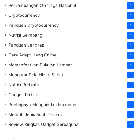
Perkembangan Olahraga Nasional
1
Cryptocurrency
1
Panduan Cryptocurrency
1
Nutrisi Seimbang
1
Panduan Lengkap
1
Cara Adapt Uang Online
1
Memanfaatkan Pukulan Lambat
1
Mengatur Pola Hidup Sehat
1
Nutrisi Prebiotik
1
Gadget Terbaru
1
Pentingnya Menghindari Makanan
1
Memilih Jenis Buah Terbaik
1
Review Ringkas Gadget Serbaguna
1