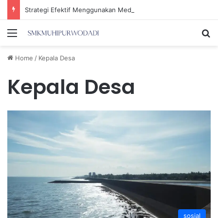
Strategi Efektif Menggunakan Media Sosial untuk Menghemat Waktu Berharga Anda
Menu
Se
Home
/
Kepala Desa
Kepala Desa
sosial