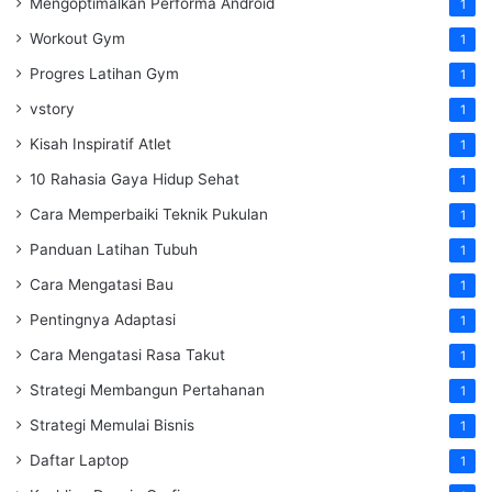
Mengoptimalkan Performa Android
1
Workout Gym
1
Progres Latihan Gym
1
vstory
1
Kisah Inspiratif Atlet
1
10 Rahasia Gaya Hidup Sehat
1
Cara Memperbaiki Teknik Pukulan
1
Panduan Latihan Tubuh
1
Cara Mengatasi Bau
1
Pentingnya Adaptasi
1
Cara Mengatasi Rasa Takut
1
Strategi Membangun Pertahanan
1
Strategi Memulai Bisnis
1
Daftar Laptop
1