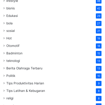
lifestyle
48
bisnis
42
Edukasi
29
bola
27
sosial
21
Hot
19
Otomotif
18
Badminton
15
teknologi
13
Berita Olahraga Terbaru
13
Politik
10
Tips Produktivitas Harian
9
Tips Latihan & Kebugaran
8
religi
8