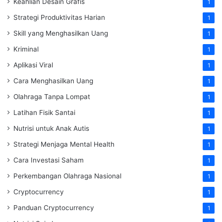
Keahlian Desain Grafis
1
Strategi Produktivitas Harian
1
Skill yang Menghasilkan Uang
1
Kriminal
1
Aplikasi Viral
1
Cara Menghasilkan Uang
1
Olahraga Tanpa Lompat
1
Latihan Fisik Santai
1
Nutrisi untuk Anak Autis
1
Strategi Menjaga Mental Health
1
Cara Investasi Saham
1
Perkembangan Olahraga Nasional
1
Cryptocurrency
1
Panduan Cryptocurrency
1