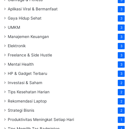
3
Aplikasi Viral & Bermanfaat
3
Gaya Hidup Sehat
3
UMKM
3
Manajemen Keuangan
3
Elektronik
3
Freelance & Side Hustle
3
Mental Health
3
HP & Gadget Terbaru
3
Investasi & Saham
2
Tips Kesehatan Harian
2
Rekomendasi Laptop
2
Strategi Bisnis
2
Produktivitas Meningkat Setiap Hari
1
Tips Memilih Tas Badminton