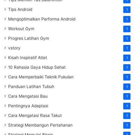
1
Tips Android
1
Mengoptimalkan Performa Android
1
Workout Gym
1
Progres Latihan Gym
1
vstory
1
Kisah Inspiratif Atlet
1
10 Rahasia Gaya Hidup Sehat
1
Cara Memperbaiki Teknik Pukulan
1
Panduan Latihan Tubuh
1
Cara Mengatasi Bau
1
Pentingnya Adaptasi
1
Cara Mengatasi Rasa Takut
1
Strategi Membangun Pertahanan
1
Strategi Memulai Bisnis