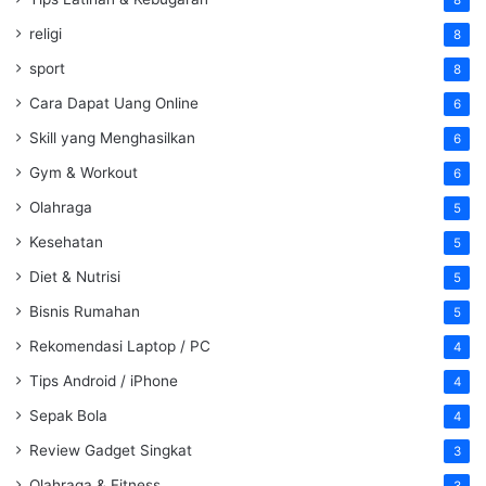
8
religi
8
sport
8
Cara Dapat Uang Online
6
Skill yang Menghasilkan
6
Gym & Workout
6
Olahraga
5
Kesehatan
5
Diet & Nutrisi
5
Bisnis Rumahan
5
Rekomendasi Laptop / PC
4
Tips Android / iPhone
4
Sepak Bola
4
Review Gadget Singkat
3
Olahraga & Fitness