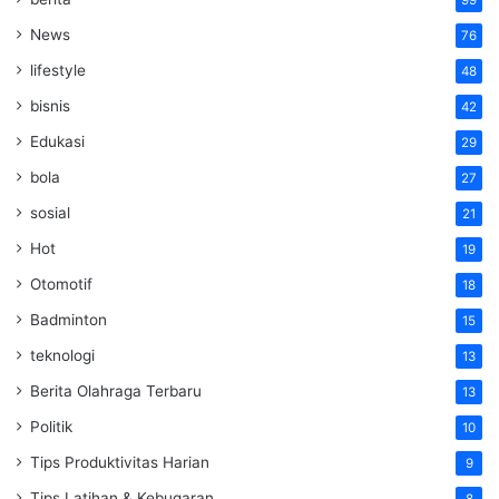
99
News
76
lifestyle
48
bisnis
42
Edukasi
29
bola
27
sosial
21
Hot
19
Otomotif
18
Badminton
15
teknologi
13
Berita Olahraga Terbaru
13
Politik
10
Tips Produktivitas Harian
9
Tips Latihan & Kebugaran