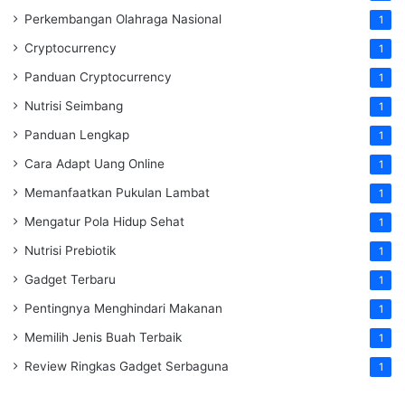
Perkembangan Olahraga Nasional
1
Cryptocurrency
1
Panduan Cryptocurrency
1
Nutrisi Seimbang
1
Panduan Lengkap
1
Cara Adapt Uang Online
1
Memanfaatkan Pukulan Lambat
1
Mengatur Pola Hidup Sehat
1
Nutrisi Prebiotik
1
Gadget Terbaru
1
Pentingnya Menghindari Makanan
1
Memilih Jenis Buah Terbaik
1
Review Ringkas Gadget Serbaguna
1