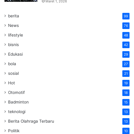
Maret 1, 2026
berita
99
News
76
lifestyle
48
bisnis
42
Edukasi
29
bola
27
sosial
21
Hot
19
Otomotif
18
Badminton
15
teknologi
13
Berita Olahraga Terbaru
13
Politik
10