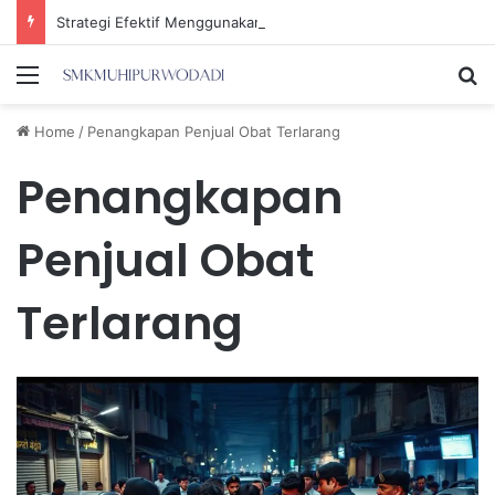
Strategi Efektif Menggunakan Media Sosial untuk Menghemat Waktu Berharga Anda
Menu
Se
Home
/
Penangkapan Penjual Obat Terlarang
Penangkapan
Penjual Obat
Terlarang