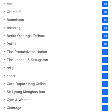
Hot
19
Otomotif
18
Badminton
15
teknologi
13
Berita Olahraga Terbaru
13
Politik
10
Tips Produktivitas Harian
9
Tips Latihan & Kebugaran
8
religi
8
sport
8
Cara Dapat Uang Online
6
Skill yang Menghasilkan
6
Gym & Workout
6
Olahraga
5