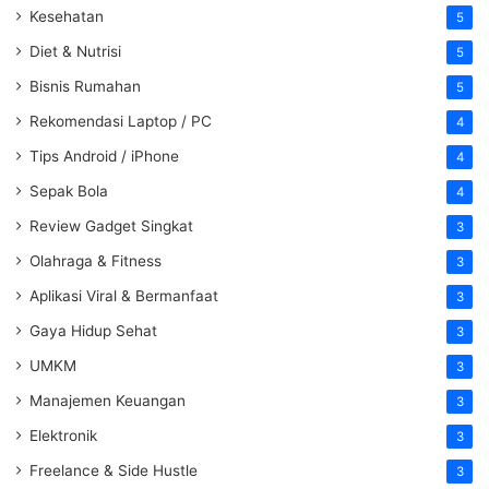
Kesehatan
5
Diet & Nutrisi
5
Bisnis Rumahan
5
Rekomendasi Laptop / PC
4
Tips Android / iPhone
4
Sepak Bola
4
Review Gadget Singkat
3
Olahraga & Fitness
3
Aplikasi Viral & Bermanfaat
3
Gaya Hidup Sehat
3
UMKM
3
Manajemen Keuangan
3
Elektronik
3
Freelance & Side Hustle
3