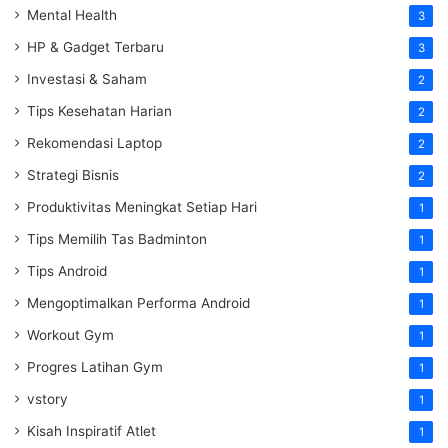
Mental Health
3
HP & Gadget Terbaru
3
Investasi & Saham
2
Tips Kesehatan Harian
2
Rekomendasi Laptop
2
Strategi Bisnis
2
Produktivitas Meningkat Setiap Hari
1
Tips Memilih Tas Badminton
1
Tips Android
1
Mengoptimalkan Performa Android
1
Workout Gym
1
Progres Latihan Gym
1
vstory
1
Kisah Inspiratif Atlet
1