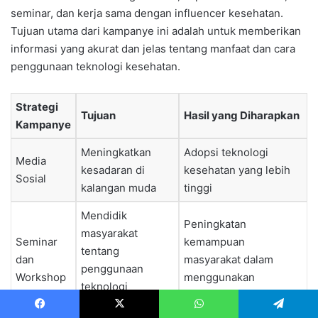
seminar, dan kerja sama dengan influencer kesehatan.
Tujuan utama dari kampanye ini adalah untuk memberikan
informasi yang akurat dan jelas tentang manfaat dan cara
penggunaan teknologi kesehatan.
Strategi
Tujuan
Hasil yang Diharapkan
Kampanye
Meningkatkan
Adopsi teknologi
Media
kesadaran di
kesehatan yang lebih
Sosial
kalangan muda
tinggi
Mendidik
Peningkatan
masyarakat
Seminar
kemampuan
tentang
dan
masyarakat dalam
penggunaan
Workshop
menggunakan
teknologi
teknologi kesehatan
kesehatan
Facebook
X
WhatsApp
Telegram