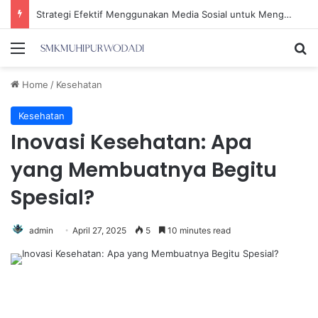
Strategi Efektif Menggunakan Media Sosial untuk Menghemat Waktu Berharga Anda
Menu
Se
Home
/
Kesehatan
Kesehatan
Inovasi Kesehatan: Apa
yang Membuatnya Begitu
Spesial?
admin
April 27, 2025
5
10 minutes read