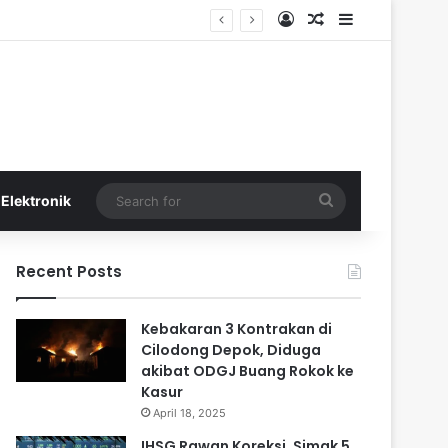
Log In
Random Article
Sidebar
Search
Elektronik
for
Recent Posts
Kebakaran 3 Kontrakan di
Cilodong Depok, Diduga
akibat ODGJ Buang Rokok ke
Kasur
April 18, 2025
IHSG Rawan Koreksi, Simak 5