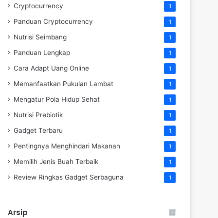
Cryptocurrency
1
Panduan Cryptocurrency
1
Nutrisi Seimbang
1
Panduan Lengkap
1
Cara Adapt Uang Online
1
Memanfaatkan Pukulan Lambat
1
Mengatur Pola Hidup Sehat
1
Nutrisi Prebiotik
1
Gadget Terbaru
1
Pentingnya Menghindari Makanan
1
Memilih Jenis Buah Terbaik
1
Review Ringkas Gadget Serbaguna
1
Arsip