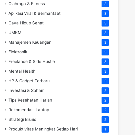
Olahraga & Fitness
3
Aplikasi Viral & Bermanfaat
3
Gaya Hidup Sehat
3
UMKM
3
Manajemen Keuangan
3
Elektronik
3
Freelance & Side Hustle
3
Mental Health
3
HP & Gadget Terbaru
3
Investasi & Saham
2
Tips Kesehatan Harian
2
Rekomendasi Laptop
2
Strategi Bisnis
2
Produktivitas Meningkat Setiap Hari
1