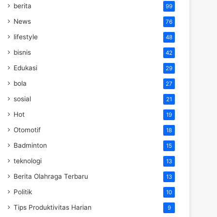
berita
99
News
76
lifestyle
48
bisnis
42
Edukasi
29
bola
27
sosial
21
Hot
19
Otomotif
18
Badminton
15
teknologi
13
Berita Olahraga Terbaru
13
Politik
10
Tips Produktivitas Harian
9