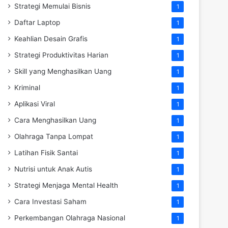
Strategi Memulai Bisnis
1
Daftar Laptop
1
Keahlian Desain Grafis
1
Strategi Produktivitas Harian
1
Skill yang Menghasilkan Uang
1
Kriminal
1
Aplikasi Viral
1
Cara Menghasilkan Uang
1
Olahraga Tanpa Lompat
1
Latihan Fisik Santai
1
Nutrisi untuk Anak Autis
1
Strategi Menjaga Mental Health
1
Cara Investasi Saham
1
Perkembangan Olahraga Nasional
1