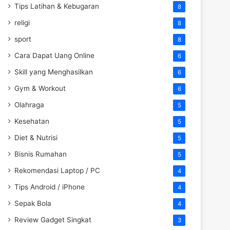
Tips Latihan & Kebugaran
8
religi
8
sport
8
Cara Dapat Uang Online
6
Skill yang Menghasilkan
6
Gym & Workout
6
Olahraga
5
Kesehatan
5
Diet & Nutrisi
5
Bisnis Rumahan
5
Rekomendasi Laptop / PC
4
Tips Android / iPhone
4
Sepak Bola
4
Review Gadget Singkat
3