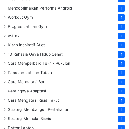
Mengoptimalkan Performa Android
1
Workout Gym
1
Progres Latihan Gym
1
vstory
1
Kisah Inspiratif Atlet
1
10 Rahasia Gaya Hidup Sehat
1
Cara Memperbaiki Teknik Pukulan
1
Panduan Latihan Tubuh
1
Cara Mengatasi Bau
1
Pentingnya Adaptasi
1
Cara Mengatasi Rasa Takut
1
Strategi Membangun Pertahanan
1
Strategi Memulai Bisnis
1
Daftar Laptop
1