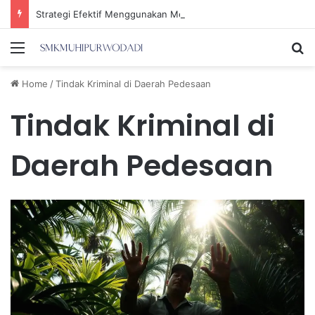
Strategi Efektif Menggunakan Media Sosial untuk Menghemat Waktu Berharga Anda
Menu
Se
Home
/
Tindak Kriminal di Daerah Pedesaan
Tindak Kriminal di
Daerah Pedesaan