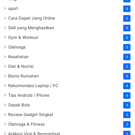
sport
8
Cara Dapat Uang Online
6
Skill yang Menghasilkan
6
Gym & Workout
6
Olahraga
5
Kesehatan
5
Diet & Nutrisi
5
Bisnis Rumahan
5
Rekomendasi Laptop / PC
4
Tips Android / iPhone
4
Sepak Bola
4
Review Gadget Singkat
3
Olahraga & Fitness
3
Aplikasi Viral & Bermanfaat
3