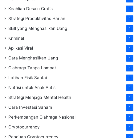
Keahlian Desain Grafis
1
Strategi Produktivitas Harian
1
Skill yang Menghasilkan Uang
1
Kriminal
1
Aplikasi Viral
1
Cara Menghasilkan Uang
1
Olahraga Tanpa Lompat
1
Latihan Fisik Santai
1
Nutrisi untuk Anak Autis
1
Strategi Menjaga Mental Health
1
Cara Investasi Saham
1
Perkembangan Olahraga Nasional
1
Cryptocurrency
1
Panduan Cryptocurrency
1