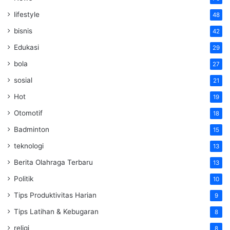
lifestyle
48
bisnis
42
Edukasi
29
bola
27
sosial
21
Hot
19
Otomotif
18
Badminton
15
teknologi
13
Berita Olahraga Terbaru
13
Politik
10
Tips Produktivitas Harian
9
Tips Latihan & Kebugaran
8
religi
8