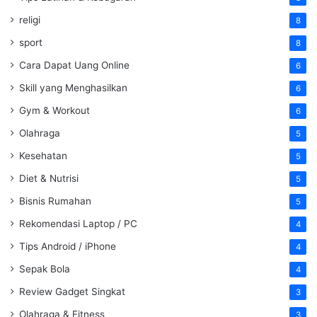
religi
8
sport
8
Cara Dapat Uang Online
6
Skill yang Menghasilkan
6
Gym & Workout
6
Olahraga
5
Kesehatan
5
Diet & Nutrisi
5
Bisnis Rumahan
5
Rekomendasi Laptop / PC
4
Tips Android / iPhone
4
Sepak Bola
4
Review Gadget Singkat
3
Olahraga & Fitness
3