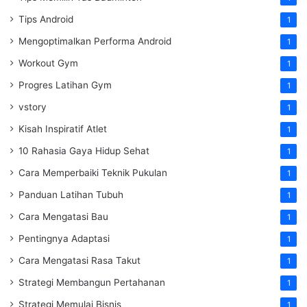
Tips Android
1
Mengoptimalkan Performa Android
1
Workout Gym
1
Progres Latihan Gym
1
vstory
1
Kisah Inspiratif Atlet
1
10 Rahasia Gaya Hidup Sehat
1
Cara Memperbaiki Teknik Pukulan
1
Panduan Latihan Tubuh
1
Cara Mengatasi Bau
1
Pentingnya Adaptasi
1
Cara Mengatasi Rasa Takut
1
Strategi Membangun Pertahanan
1
Strategi Memulai Bisnis
1