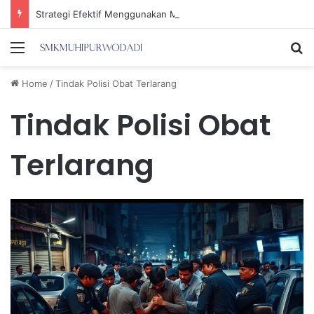
Strategi Efektif Menggunakan Media Sosial untuk Menghemat Waktu Berharga Anda
Menu
Se
Home
/
Tindak Polisi Obat Terlarang
Tindak Polisi Obat
Terlarang