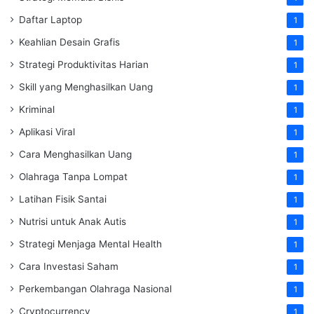
Daftar Laptop
1
Keahlian Desain Grafis
1
Strategi Produktivitas Harian
1
Skill yang Menghasilkan Uang
1
Kriminal
1
Aplikasi Viral
1
Cara Menghasilkan Uang
1
Olahraga Tanpa Lompat
1
Latihan Fisik Santai
1
Nutrisi untuk Anak Autis
1
Strategi Menjaga Mental Health
1
Cara Investasi Saham
1
Perkembangan Olahraga Nasional
1
Cryptocurrency
1