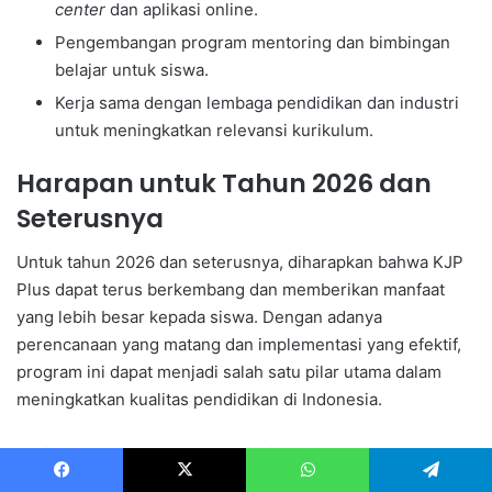
center
dan aplikasi online.
Pengembangan program mentoring dan bimbingan
belajar untuk siswa.
Kerja sama dengan lembaga pendidikan dan industri
untuk meningkatkan relevansi kurikulum.
Harapan untuk Tahun 2026 dan
Seterusnya
Untuk tahun 2026 dan seterusnya, diharapkan bahwa KJP
Plus dapat terus berkembang dan memberikan manfaat
yang lebih besar kepada siswa. Dengan adanya
perencanaan yang matang dan implementasi yang efektif,
program ini dapat menjadi salah satu pilar utama dalam
meningkatkan kualitas pendidikan di Indonesia.
Berikut adalah tabel yang menunjukkan rencana
pengembangan KJP Plus untuk beberapa tahun ke depan:
Facebook
X
WhatsApp
Telegram