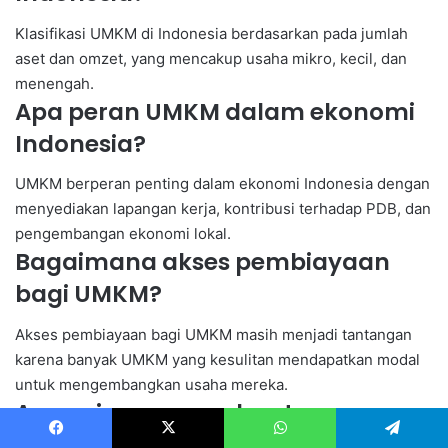
Klasifikasi UMKM di Indonesia berdasarkan pada jumlah
aset dan omzet, yang mencakup usaha mikro, kecil, dan
menengah.
Apa peran UMKM dalam ekonomi
Indonesia?
UMKM berperan penting dalam ekonomi Indonesia dengan
menyediakan lapangan kerja, kontribusi terhadap PDB, dan
pengembangan ekonomi lokal.
Bagaimana akses pembiayaan
bagi UMKM?
Akses pembiayaan bagi UMKM masih menjadi tantangan
karena banyak UMKM yang kesulitan mendapatkan modal
untuk mengembangkan usaha mereka.
Apa saja program bantuan
finansial untuk UMKM?
Facebook
X
WhatsApp
Telegram