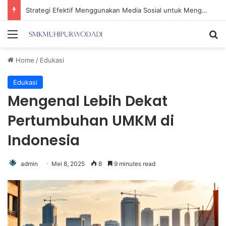
Strategi Efektif Menggunakan Media Sosial untuk Menghemat Waktu Berharga Anda
Menu
Se
Home
/
Edukasi
Edukasi
Mengenal Lebih Dekat
Pertumbuhan UMKM di
Indonesia
admin
Mei 8, 2025
8
9 minutes read