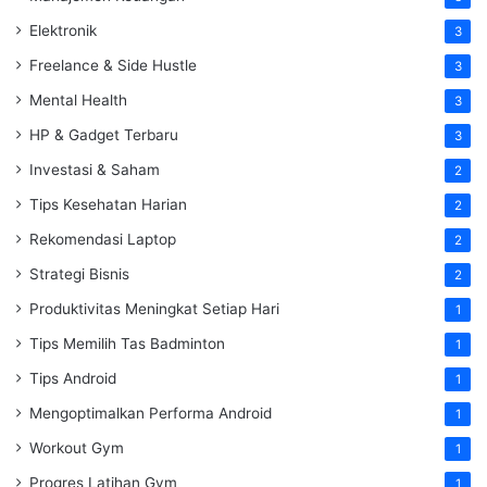
Elektronik
3
Freelance & Side Hustle
3
Mental Health
3
HP & Gadget Terbaru
3
Investasi & Saham
2
Tips Kesehatan Harian
2
Rekomendasi Laptop
2
Strategi Bisnis
2
Produktivitas Meningkat Setiap Hari
1
Tips Memilih Tas Badminton
1
Tips Android
1
Mengoptimalkan Performa Android
1
Workout Gym
1
Progres Latihan Gym
1