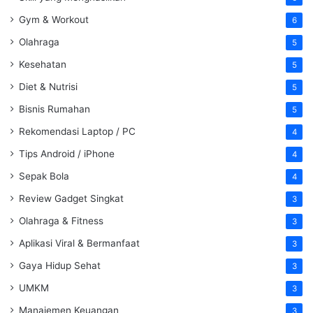
Gym & Workout
6
Olahraga
5
Kesehatan
5
Diet & Nutrisi
5
Bisnis Rumahan
5
Rekomendasi Laptop / PC
4
Tips Android / iPhone
4
Sepak Bola
4
Review Gadget Singkat
3
Olahraga & Fitness
3
Aplikasi Viral & Bermanfaat
3
Gaya Hidup Sehat
3
UMKM
3
Manajemen Keuangan
3