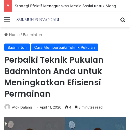
Strategi Efektif Menggunakan Media Sosial untuk Menghemat Waktu Berharga Anda
Menu
Se
Home
/
Badminton
Badminton
Cara Memperbaiki Teknik Pukulan
Perbaiki Teknik Pukulan
Badminton Anda untuk
Meningkatkan Efisiensi
Permainan
Atok Dalang
April 11, 2026
4
3 minutes read