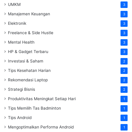
UMKM
3
Manajemen Keuangan
3
Elektronik
3
Freelance & Side Hustle
3
Mental Health
3
HP & Gadget Terbaru
3
Investasi & Saham
2
Tips Kesehatan Harian
2
Rekomendasi Laptop
2
Strategi Bisnis
2
Produktivitas Meningkat Setiap Hari
1
Tips Memilih Tas Badminton
1
Tips Android
1
Mengoptimalkan Performa Android
1