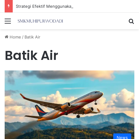
Strategi Efektif Menggunakan Media Sosial untuk Menghemat Waktu Berharga Anda
Menu
Se
Home
/
Batik Air
Batik Air
News