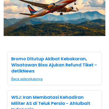
Bromo Ditutup Akibat Kebakaran,
Wisatawan Bisa Ajukan Refund Tiket -
detikNews
Baca selengkapnya
WSJ: Iran Membatasi Kehadiran
Militer AS di Teluk Persia - Ahlulbait