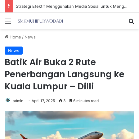
Pelaku Pemerasan Sahroni Mengaku Sebagai Kabiro Penindakan KPK
Menu
Se
Home
/
News
News
Batik Air Buka 2 Rute
Penerbangan Langsung ke
Kuala Lumpur – Dilli
admin
April 17, 2025
3
6 minutes read