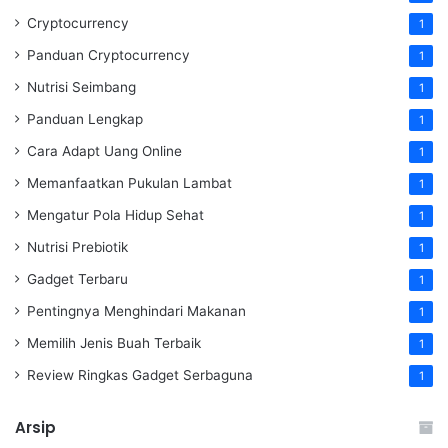
Cryptocurrency
1
Panduan Cryptocurrency
1
Nutrisi Seimbang
1
Panduan Lengkap
1
Cara Adapt Uang Online
1
Memanfaatkan Pukulan Lambat
1
Mengatur Pola Hidup Sehat
1
Nutrisi Prebiotik
1
Gadget Terbaru
1
Pentingnya Menghindari Makanan
1
Memilih Jenis Buah Terbaik
1
Review Ringkas Gadget Serbaguna
1
Arsip