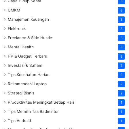
Gaya Hidup Sehat
3
UMKM
3
Manajemen Keuangan
3
Elektronik
3
Freelance & Side Hustle
3
Mental Health
3
HP & Gadget Terbaru
3
Investasi & Saham
2
Tips Kesehatan Harian
2
Rekomendasi Laptop
2
Strategi Bisnis
2
Produktivitas Meningkat Setiap Hari
1
Tips Memilih Tas Badminton
1
Tips Android
1