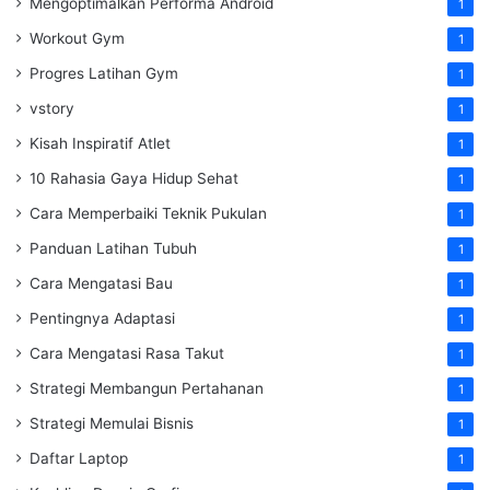
Mengoptimalkan Performa Android
1
Workout Gym
1
Progres Latihan Gym
1
vstory
1
Kisah Inspiratif Atlet
1
10 Rahasia Gaya Hidup Sehat
1
Cara Memperbaiki Teknik Pukulan
1
Panduan Latihan Tubuh
1
Cara Mengatasi Bau
1
Pentingnya Adaptasi
1
Cara Mengatasi Rasa Takut
1
Strategi Membangun Pertahanan
1
Strategi Memulai Bisnis
1
Daftar Laptop
1