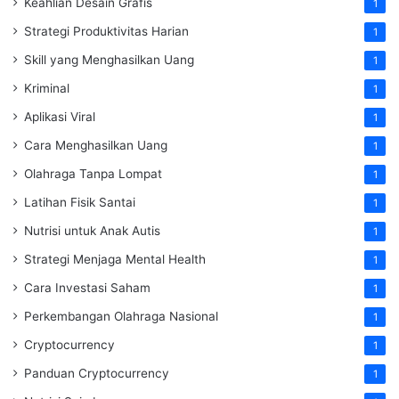
Keahlian Desain Grafis
1
Strategi Produktivitas Harian
1
Skill yang Menghasilkan Uang
1
Kriminal
1
Aplikasi Viral
1
Cara Menghasilkan Uang
1
Olahraga Tanpa Lompat
1
Latihan Fisik Santai
1
Nutrisi untuk Anak Autis
1
Strategi Menjaga Mental Health
1
Cara Investasi Saham
1
Perkembangan Olahraga Nasional
1
Cryptocurrency
1
Panduan Cryptocurrency
1