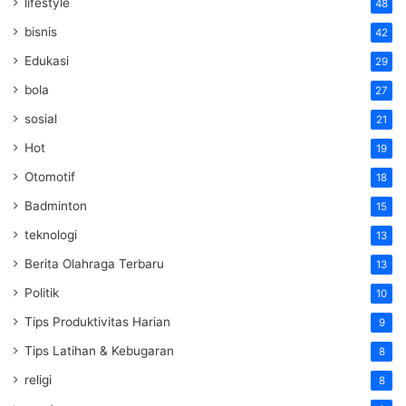
lifestyle
48
bisnis
42
Edukasi
29
bola
27
sosial
21
Hot
19
Otomotif
18
Badminton
15
teknologi
13
Berita Olahraga Terbaru
13
Politik
10
Tips Produktivitas Harian
9
Tips Latihan & Kebugaran
8
religi
8