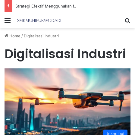
Strategi Efektif Menggunakan Media Sosial untuk Menghemat Waktu Berharga Anda
Menu
Se
Home
/
Digitalisasi Industri
Digitalisasi Industri
teknologi