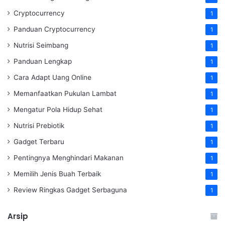
Cryptocurrency
1
Panduan Cryptocurrency
1
Nutrisi Seimbang
1
Panduan Lengkap
1
Cara Adapt Uang Online
1
Memanfaatkan Pukulan Lambat
1
Mengatur Pola Hidup Sehat
1
Nutrisi Prebiotik
1
Gadget Terbaru
1
Pentingnya Menghindari Makanan
1
Memilih Jenis Buah Terbaik
1
Review Ringkas Gadget Serbaguna
1
Arsip