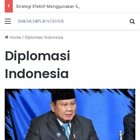
Strategi Efektif Menggunakan Media Sosial untuk Menghemat Waktu Berharga Anda
Menu
Se
Home
/
Diplomasi Indonesia
Diplomasi
Indonesia