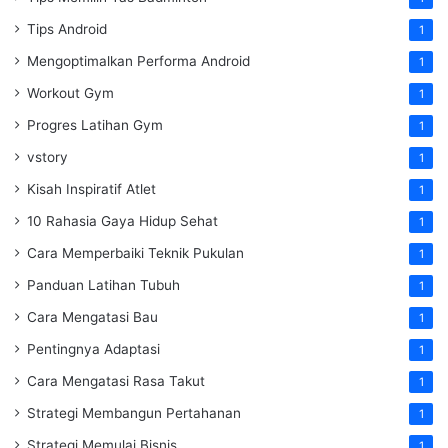
Tips Android
1
Mengoptimalkan Performa Android
1
Workout Gym
1
Progres Latihan Gym
1
vstory
1
Kisah Inspiratif Atlet
1
10 Rahasia Gaya Hidup Sehat
1
Cara Memperbaiki Teknik Pukulan
1
Panduan Latihan Tubuh
1
Cara Mengatasi Bau
1
Pentingnya Adaptasi
1
Cara Mengatasi Rasa Takut
1
Strategi Membangun Pertahanan
1
Strategi Memulai Bisnis
1