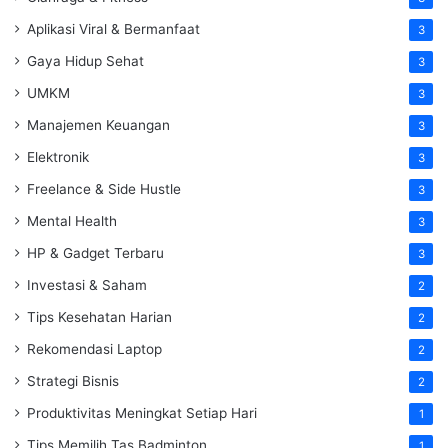
Aplikasi Viral & Bermanfaat
3
Gaya Hidup Sehat
3
UMKM
3
Manajemen Keuangan
3
Elektronik
3
Freelance & Side Hustle
3
Mental Health
3
HP & Gadget Terbaru
3
Investasi & Saham
2
Tips Kesehatan Harian
2
Rekomendasi Laptop
2
Strategi Bisnis
2
Produktivitas Meningkat Setiap Hari
1
Tips Memilih Tas Badminton
1