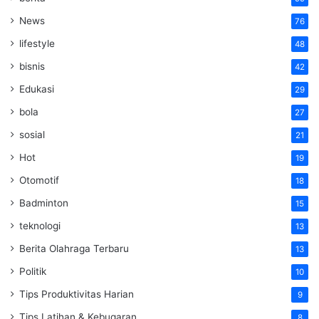
News
76
lifestyle
48
bisnis
42
Edukasi
29
bola
27
sosial
21
Hot
19
Otomotif
18
Badminton
15
teknologi
13
Berita Olahraga Terbaru
13
Politik
10
Tips Produktivitas Harian
9
Tips Latihan & Kebugaran
8