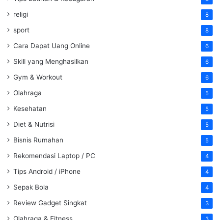
religi
8
sport
8
Cara Dapat Uang Online
6
Skill yang Menghasilkan
6
Gym & Workout
6
Olahraga
5
Kesehatan
5
Diet & Nutrisi
5
Bisnis Rumahan
5
Rekomendasi Laptop / PC
4
Tips Android / iPhone
4
Sepak Bola
4
Review Gadget Singkat
3
Olahraga & Fitness
3