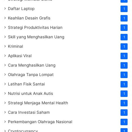
Daftar Laptop
1
Keahlian Desain Grafis
1
Strategi Produktivitas Harian
1
Skill yang Menghasilkan Uang
1
Kriminal
1
Aplikasi Viral
1
Cara Menghasilkan Uang
1
Olahraga Tanpa Lompat
1
Latihan Fisik Santai
1
Nutrisi untuk Anak Autis
1
Strategi Menjaga Mental Health
1
Cara Investasi Saham
1
Perkembangan Olahraga Nasional
1
Cryptocurrency
1