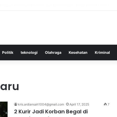
ktif Menggunakan Media Sosial untuk Menghemat Waktu Berharga Anda
Politik
teknologi
Olahraga
Kesehatan
Kriminal
baru
kris.ardiansah1004@gmail.com
April 17, 2025
7
2 Kurir Jadi Korban Begal di