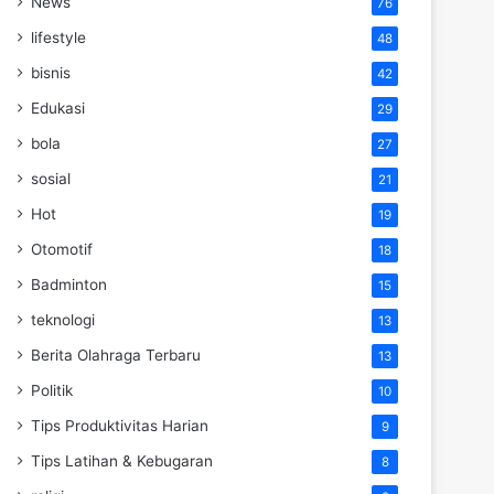
News
76
lifestyle
48
bisnis
42
Edukasi
29
bola
27
sosial
21
Hot
19
Otomotif
18
Badminton
15
teknologi
13
Berita Olahraga Terbaru
13
Politik
10
Tips Produktivitas Harian
9
Tips Latihan & Kebugaran
8