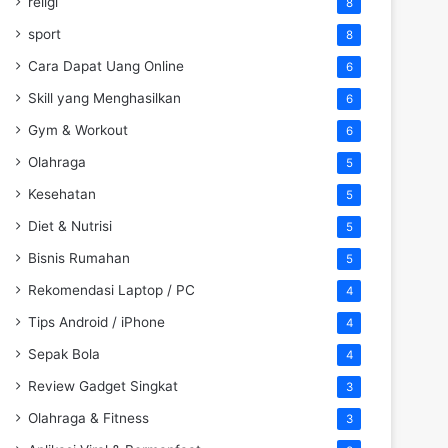
religi
8
sport
8
Cara Dapat Uang Online
6
Skill yang Menghasilkan
6
Gym & Workout
6
Olahraga
5
Kesehatan
5
Diet & Nutrisi
5
Bisnis Rumahan
5
Rekomendasi Laptop / PC
4
Tips Android / iPhone
4
Sepak Bola
4
Review Gadget Singkat
3
Olahraga & Fitness
3