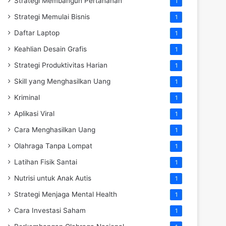
Strategi Membangun Pertahanan
1
Strategi Memulai Bisnis
1
Daftar Laptop
1
Keahlian Desain Grafis
1
Strategi Produktivitas Harian
1
Skill yang Menghasilkan Uang
1
Kriminal
1
Aplikasi Viral
1
Cara Menghasilkan Uang
1
Olahraga Tanpa Lompat
1
Latihan Fisik Santai
1
Nutrisi untuk Anak Autis
1
Strategi Menjaga Mental Health
1
Cara Investasi Saham
1