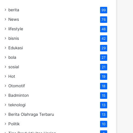
berita
99
News
76
lifestyle
48
bisnis
42
Edukasi
29
bola
27
sosial
21
Hot
19
Otomotif
18
Badminton
15
teknologi
13
Berita Olahraga Terbaru
13
Politik
10