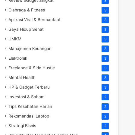
Review Gadget Singkat
3
Olahraga & Fitness
3
Aplikasi Viral & Bermanfaat
3
Gaya Hidup Sehat
3
UMKM
3
Manajemen Keuangan
3
Elektronik
3
Freelance & Side Hustle
3
Mental Health
3
HP & Gadget Terbaru
3
Investasi & Saham
2
Tips Kesehatan Harian
2
Rekomendasi Laptop
2
Strategi Bisnis
2