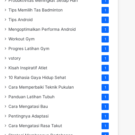
Produktivitas Meningkat Setiap Hari
1
Tips Memilih Tas Badminton
1
Tips Android
1
Mengoptimalkan Performa Android
1
Workout Gym
1
Progres Latihan Gym
1
vstory
1
Kisah Inspiratif Atlet
1
10 Rahasia Gaya Hidup Sehat
1
Cara Memperbaiki Teknik Pukulan
1
Panduan Latihan Tubuh
1
Cara Mengatasi Bau
1
Pentingnya Adaptasi
1
Cara Mengatasi Rasa Takut
1