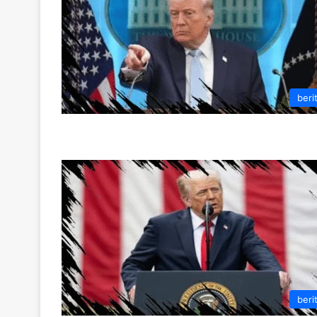
beri
beri