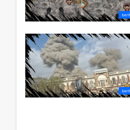
beri
beri