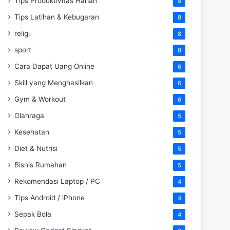
Tips Produktivitas Harian
9
Tips Latihan & Kebugaran
8
religi
8
sport
8
Cara Dapat Uang Online
6
Skill yang Menghasilkan
6
Gym & Workout
6
Olahraga
5
Kesehatan
5
Diet & Nutrisi
5
Bisnis Rumahan
5
Rekomendasi Laptop / PC
4
Tips Android / iPhone
4
Sepak Bola
4