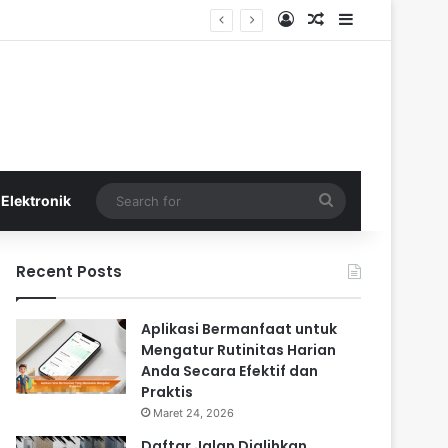
Log In
Random Article
Sidebar
Search
Elektronik
for
Recent Posts
Aplikasi Bermanfaat untuk
Mengatur Rutinitas Harian
Anda Secara Efektif dan
Praktis
Maret 24, 2026
Daftar Jalan Dialihkan