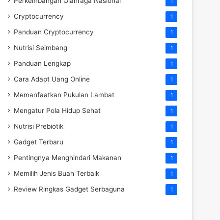
Perkembangan Olahraga Nasional
1
Cryptocurrency
1
Panduan Cryptocurrency
1
Nutrisi Seimbang
1
Panduan Lengkap
1
Cara Adapt Uang Online
1
Memanfaatkan Pukulan Lambat
1
Mengatur Pola Hidup Sehat
1
Nutrisi Prebiotik
1
Gadget Terbaru
1
Pentingnya Menghindari Makanan
1
Memilih Jenis Buah Terbaik
1
Review Ringkas Gadget Serbaguna
1