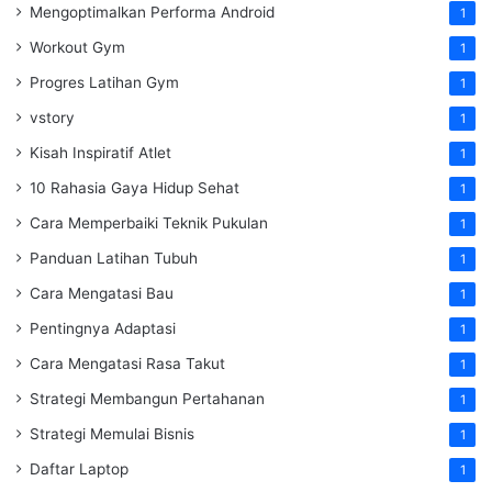
Mengoptimalkan Performa Android
1
Workout Gym
1
Progres Latihan Gym
1
vstory
1
Kisah Inspiratif Atlet
1
10 Rahasia Gaya Hidup Sehat
1
Cara Memperbaiki Teknik Pukulan
1
Panduan Latihan Tubuh
1
Cara Mengatasi Bau
1
Pentingnya Adaptasi
1
Cara Mengatasi Rasa Takut
1
Strategi Membangun Pertahanan
1
Strategi Memulai Bisnis
1
Daftar Laptop
1