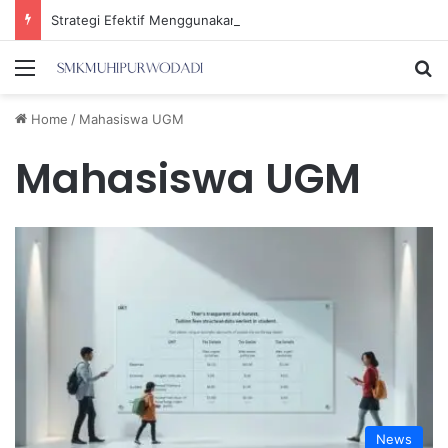
Strategi Efektif Menggunakan Media Sosial untuk Menghemat Waktu Berharga Anda
Menu
Se
Home
/
Mahasiswa UGM
Mahasiswa UGM
News