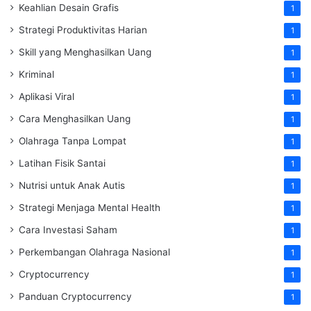
Keahlian Desain Grafis
1
Strategi Produktivitas Harian
1
Skill yang Menghasilkan Uang
1
Kriminal
1
Aplikasi Viral
1
Cara Menghasilkan Uang
1
Olahraga Tanpa Lompat
1
Latihan Fisik Santai
1
Nutrisi untuk Anak Autis
1
Strategi Menjaga Mental Health
1
Cara Investasi Saham
1
Perkembangan Olahraga Nasional
1
Cryptocurrency
1
Panduan Cryptocurrency
1