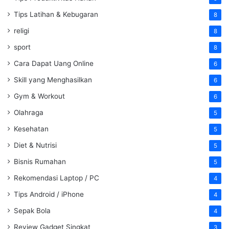
Tips Latihan & Kebugaran
8
religi
8
sport
8
Cara Dapat Uang Online
6
Skill yang Menghasilkan
6
Gym & Workout
6
Olahraga
5
Kesehatan
5
Diet & Nutrisi
5
Bisnis Rumahan
5
Rekomendasi Laptop / PC
4
Tips Android / iPhone
4
Sepak Bola
4
Review Gadget Singkat
3