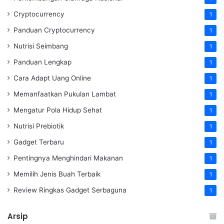
Cryptocurrency
1
Panduan Cryptocurrency
1
Nutrisi Seimbang
1
Panduan Lengkap
1
Cara Adapt Uang Online
1
Memanfaatkan Pukulan Lambat
1
Mengatur Pola Hidup Sehat
1
Nutrisi Prebiotik
1
Gadget Terbaru
1
Pentingnya Menghindari Makanan
1
Memilih Jenis Buah Terbaik
1
Review Ringkas Gadget Serbaguna
1
Arsip