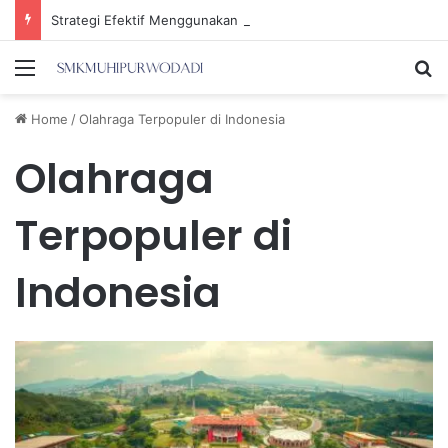
Strategi Efektif Menggunakan Media Sosial untuk Menghemat Waktu Berharga Anda
Menu
Se
Home
/
Olahraga Terpopuler di Indonesia
Olahraga
Terpopuler di
Indonesia