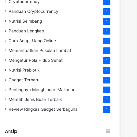
Cryptocurrency
1
Panduan Cryptocurrency
1
Nutrisi Seimbang
1
Panduan Lengkap
1
Cara Adapt Uang Online
1
Memanfaatkan Pukulan Lambat
1
Mengatur Pola Hidup Sehat
1
Nutrisi Prebiotik
1
Gadget Terbaru
1
Pentingnya Menghindari Makanan
1
Memilih Jenis Buah Terbaik
1
Review Ringkas Gadget Serbaguna
1
Arsip