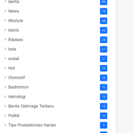
berita
99
News
76
lifestyle
48
bisnis
42
Edukasi
29
bola
27
sosial
21
Hot
19
Otomotif
18
Badminton
15
teknologi
13
Berita Olahraga Terbaru
13
Politik
10
Tips Produktivitas Harian
9