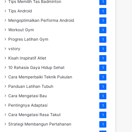
Tips Memilih Tas Badminton
1
Tips Android
1
Mengoptimalkan Performa Android
1
Workout Gym
1
Progres Latihan Gym
1
vstory
1
Kisah Inspiratif Atlet
1
10 Rahasia Gaya Hidup Sehat
1
Cara Memperbaiki Teknik Pukulan
1
Panduan Latihan Tubuh
1
Cara Mengatasi Bau
1
Pentingnya Adaptasi
1
Cara Mengatasi Rasa Takut
1
Strategi Membangun Pertahanan
1