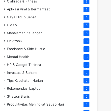
Olahraga & Fitness
3
Aplikasi Viral & Bermanfaat
3
Gaya Hidup Sehat
3
UMKM
3
Manajemen Keuangan
3
Elektronik
3
Freelance & Side Hustle
3
Mental Health
3
HP & Gadget Terbaru
3
Investasi & Saham
2
Tips Kesehatan Harian
2
Rekomendasi Laptop
2
Strategi Bisnis
2
Produktivitas Meningkat Setiap Hari
1