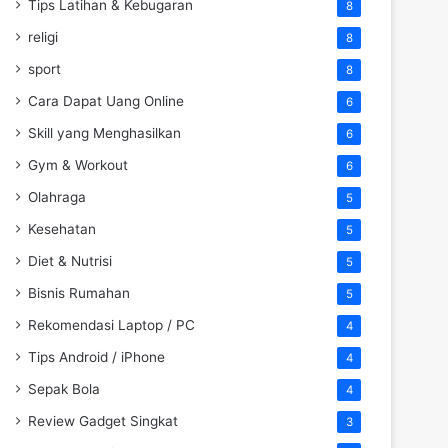
Tips Latihan & Kebugaran
8
religi
8
sport
8
Cara Dapat Uang Online
6
Skill yang Menghasilkan
6
Gym & Workout
6
Olahraga
5
Kesehatan
5
Diet & Nutrisi
5
Bisnis Rumahan
5
Rekomendasi Laptop / PC
4
Tips Android / iPhone
4
Sepak Bola
4
Review Gadget Singkat
3