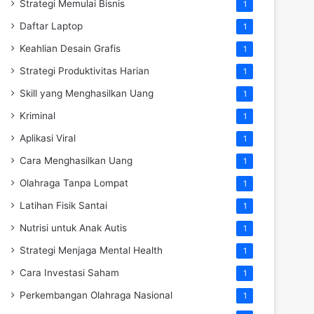
Strategi Memulai Bisnis
1
Daftar Laptop
1
Keahlian Desain Grafis
1
Strategi Produktivitas Harian
1
Skill yang Menghasilkan Uang
1
Kriminal
1
Aplikasi Viral
1
Cara Menghasilkan Uang
1
Olahraga Tanpa Lompat
1
Latihan Fisik Santai
1
Nutrisi untuk Anak Autis
1
Strategi Menjaga Mental Health
1
Cara Investasi Saham
1
Perkembangan Olahraga Nasional
1