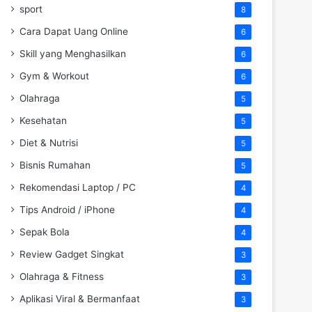
sport
8
Cara Dapat Uang Online
6
Skill yang Menghasilkan
6
Gym & Workout
6
Olahraga
5
Kesehatan
5
Diet & Nutrisi
5
Bisnis Rumahan
5
Rekomendasi Laptop / PC
4
Tips Android / iPhone
4
Sepak Bola
4
Review Gadget Singkat
3
Olahraga & Fitness
3
Aplikasi Viral & Bermanfaat
3