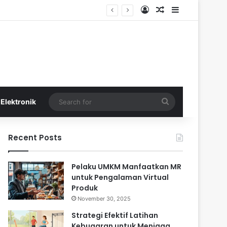
Log In
Random Article
Sidebar
Search
Elektronik
for
Recent Posts
⁠Pelaku UMKM Manfaatkan MR
untuk Pengalaman Virtual
Produk
November 30, 2025
Strategi Efektif Latihan
Kebugaran untuk Menjaga