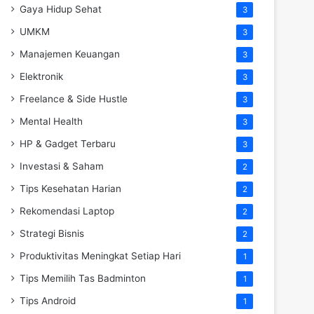
Gaya Hidup Sehat
3
UMKM
3
Manajemen Keuangan
3
Elektronik
3
Freelance & Side Hustle
3
Mental Health
3
HP & Gadget Terbaru
3
Investasi & Saham
2
Tips Kesehatan Harian
2
Rekomendasi Laptop
2
Strategi Bisnis
2
Produktivitas Meningkat Setiap Hari
1
Tips Memilih Tas Badminton
1
Tips Android
1