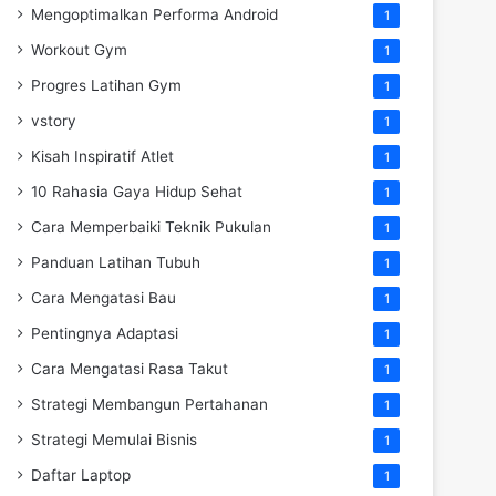
Mengoptimalkan Performa Android
1
Workout Gym
1
Progres Latihan Gym
1
vstory
1
Kisah Inspiratif Atlet
1
10 Rahasia Gaya Hidup Sehat
1
Cara Memperbaiki Teknik Pukulan
1
Panduan Latihan Tubuh
1
Cara Mengatasi Bau
1
Pentingnya Adaptasi
1
Cara Mengatasi Rasa Takut
1
Strategi Membangun Pertahanan
1
Strategi Memulai Bisnis
1
Daftar Laptop
1