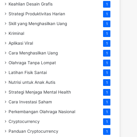
Keahlian Desain Grafis
1
Strategi Produktivitas Harian
1
Skill yang Menghasilkan Uang
1
Kriminal
1
Aplikasi Viral
1
Cara Menghasilkan Uang
1
Olahraga Tanpa Lompat
1
Latihan Fisik Santai
1
Nutrisi untuk Anak Autis
1
Strategi Menjaga Mental Health
1
Cara Investasi Saham
1
Perkembangan Olahraga Nasional
1
Cryptocurrency
1
Panduan Cryptocurrency
1