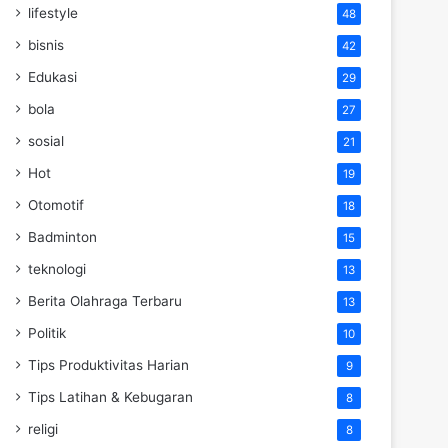
lifestyle
48
bisnis
42
Edukasi
29
bola
27
sosial
21
Hot
19
Otomotif
18
Badminton
15
teknologi
13
Berita Olahraga Terbaru
13
Politik
10
Tips Produktivitas Harian
9
Tips Latihan & Kebugaran
8
religi
8