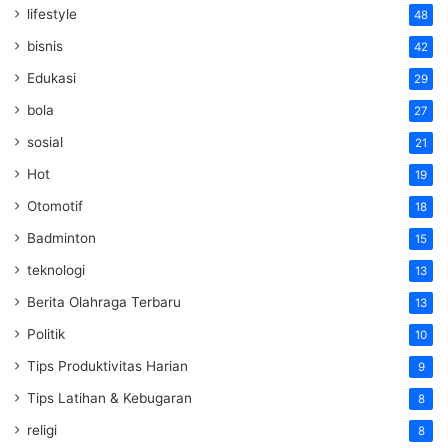
lifestyle
48
bisnis
42
Edukasi
29
bola
27
sosial
21
Hot
19
Otomotif
18
Badminton
15
teknologi
13
Berita Olahraga Terbaru
13
Politik
10
Tips Produktivitas Harian
9
Tips Latihan & Kebugaran
8
religi
8