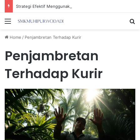
Strategi Efektif Menggunakan Media Sosial untuk Menghemat Waktu Berharga Anda
Menu
Se
Home
/
Penjambretan Terhadap Kurir
Penjambretan
Terhadap Kurir