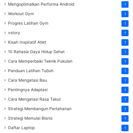
Mengoptimalkan Performa Android
1
Workout Gym
1
Progres Latihan Gym
1
vstory
1
Kisah Inspiratif Atlet
1
10 Rahasia Gaya Hidup Sehat
1
Cara Memperbaiki Teknik Pukulan
1
Panduan Latihan Tubuh
1
Cara Mengatasi Bau
1
Pentingnya Adaptasi
1
Cara Mengatasi Rasa Takut
1
Strategi Membangun Pertahanan
1
Strategi Memulai Bisnis
1
Daftar Laptop
1