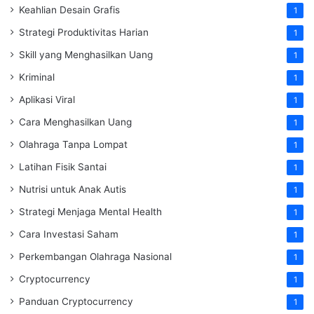
Keahlian Desain Grafis
1
Strategi Produktivitas Harian
1
Skill yang Menghasilkan Uang
1
Kriminal
1
Aplikasi Viral
1
Cara Menghasilkan Uang
1
Olahraga Tanpa Lompat
1
Latihan Fisik Santai
1
Nutrisi untuk Anak Autis
1
Strategi Menjaga Mental Health
1
Cara Investasi Saham
1
Perkembangan Olahraga Nasional
1
Cryptocurrency
1
Panduan Cryptocurrency
1