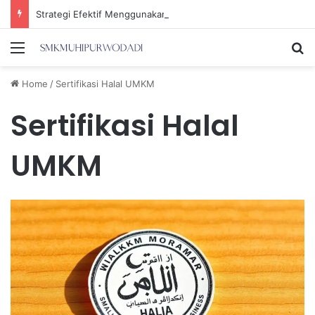
Strategi Efektif Menggunakan Media Sosial untuk Menghemat Waktu Berharga Anda
Menu
Se
Home
/
Sertifikasi Halal UMKM
Sertifikasi Halal
UMKM