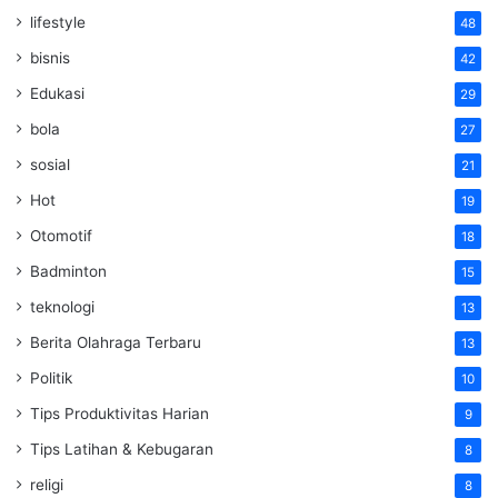
lifestyle
48
bisnis
42
Edukasi
29
bola
27
sosial
21
Hot
19
Otomotif
18
Badminton
15
teknologi
13
Berita Olahraga Terbaru
13
Politik
10
Tips Produktivitas Harian
9
Tips Latihan & Kebugaran
8
religi
8