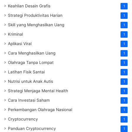
Keahlian Desain Grafis
1
Strategi Produktivitas Harian
1
Skill yang Menghasilkan Uang
1
Kriminal
1
Aplikasi Viral
1
Cara Menghasilkan Uang
1
Olahraga Tanpa Lompat
1
Latihan Fisik Santai
1
Nutrisi untuk Anak Autis
1
Strategi Menjaga Mental Health
1
Cara Investasi Saham
1
Perkembangan Olahraga Nasional
1
Cryptocurrency
1
Panduan Cryptocurrency
1