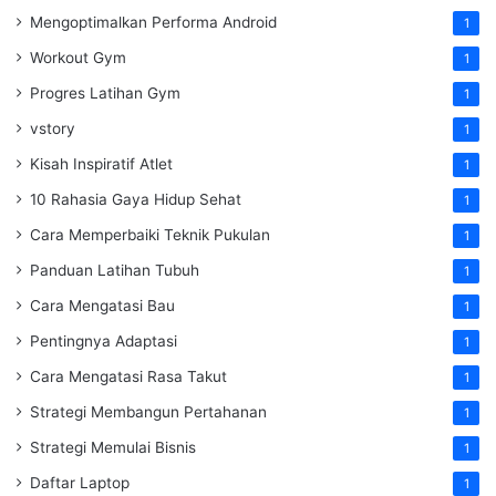
Mengoptimalkan Performa Android
1
Workout Gym
1
Progres Latihan Gym
1
vstory
1
Kisah Inspiratif Atlet
1
10 Rahasia Gaya Hidup Sehat
1
Cara Memperbaiki Teknik Pukulan
1
Panduan Latihan Tubuh
1
Cara Mengatasi Bau
1
Pentingnya Adaptasi
1
Cara Mengatasi Rasa Takut
1
Strategi Membangun Pertahanan
1
Strategi Memulai Bisnis
1
Daftar Laptop
1