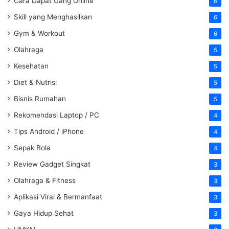
Cara Dapat Uang Online
6
Skill yang Menghasilkan
6
Gym & Workout
6
Olahraga
5
Kesehatan
5
Diet & Nutrisi
5
Bisnis Rumahan
5
Rekomendasi Laptop / PC
4
Tips Android / iPhone
4
Sepak Bola
4
Review Gadget Singkat
3
Olahraga & Fitness
3
Aplikasi Viral & Bermanfaat
3
Gaya Hidup Sehat
3