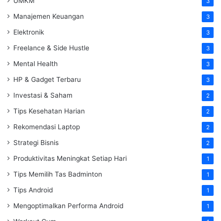
UMKM
3
Manajemen Keuangan
3
Elektronik
3
Freelance & Side Hustle
3
Mental Health
3
HP & Gadget Terbaru
3
Investasi & Saham
2
Tips Kesehatan Harian
2
Rekomendasi Laptop
2
Strategi Bisnis
2
Produktivitas Meningkat Setiap Hari
1
Tips Memilih Tas Badminton
1
Tips Android
1
Mengoptimalkan Performa Android
1