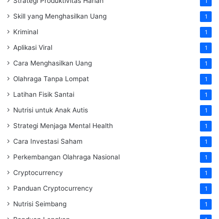
Strategi Produktivitas Harian
1
Skill yang Menghasilkan Uang
1
Kriminal
1
Aplikasi Viral
1
Cara Menghasilkan Uang
1
Olahraga Tanpa Lompat
1
Latihan Fisik Santai
1
Nutrisi untuk Anak Autis
1
Strategi Menjaga Mental Health
1
Cara Investasi Saham
1
Perkembangan Olahraga Nasional
1
Cryptocurrency
1
Panduan Cryptocurrency
1
Nutrisi Seimbang
1