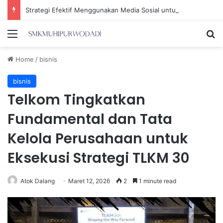
Strategi Efektif Menggunakan Media Sosial untuk Menghemat Waktu Berharga Anda
Menu
Se
Home
/
bisnis
bisnis
Telkom Tingkatkan
Fundamental dan Tata
Kelola Perusahaan untuk
Eksekusi Strategi TLKM 30
Atok Dalang
Maret 12, 2026
2
1 minute read