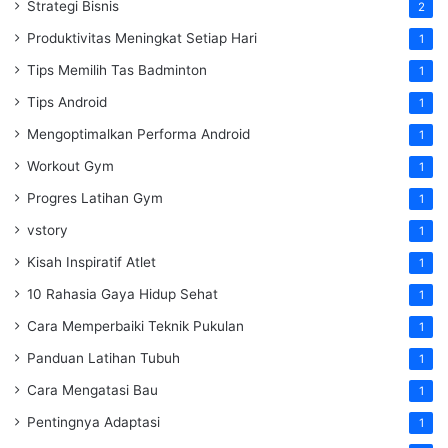
Strategi Bisnis
2
Produktivitas Meningkat Setiap Hari
1
Tips Memilih Tas Badminton
1
Tips Android
1
Mengoptimalkan Performa Android
1
Workout Gym
1
Progres Latihan Gym
1
vstory
1
Kisah Inspiratif Atlet
1
10 Rahasia Gaya Hidup Sehat
1
Cara Memperbaiki Teknik Pukulan
1
Panduan Latihan Tubuh
1
Cara Mengatasi Bau
1
Pentingnya Adaptasi
1