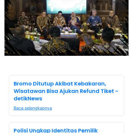
Bromo Ditutup Akibat Kebakaran,
Wisatawan Bisa Ajukan Refund Tiket -
detikNews
Baca selengkapnya
Polisi Ungkap Identitas Pemilik