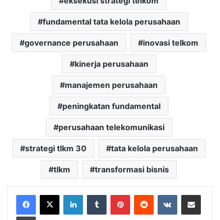
eksekusi strategi telkom
fundamental tata kelola perusahaan
governance perusahaan
inovasi telkom
kinerja perusahaan
manajemen perusahaan
peningkatan fundamental
perusahaan telekomunikasi
strategi tlkm 30
tata kelola perusahaan
tlkm
transformasi bisnis
LinkedIn
Tumblr
Pinterest
Reddit
VKontakte
Share via Email
Print