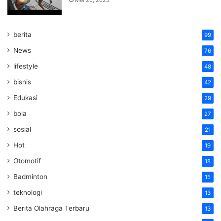
berita
99
News
76
lifestyle
48
bisnis
42
Edukasi
29
bola
27
sosial
21
Hot
19
Otomotif
18
Badminton
15
teknologi
13
Berita Olahraga Terbaru
13