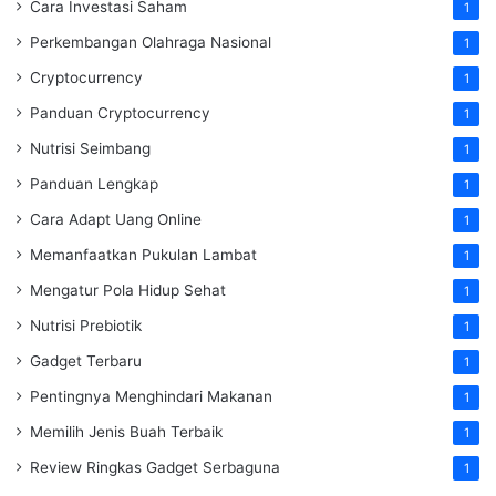
Cara Investasi Saham
1
Perkembangan Olahraga Nasional
1
Cryptocurrency
1
Panduan Cryptocurrency
1
Nutrisi Seimbang
1
Panduan Lengkap
1
Cara Adapt Uang Online
1
Memanfaatkan Pukulan Lambat
1
Mengatur Pola Hidup Sehat
1
Nutrisi Prebiotik
1
Gadget Terbaru
1
Pentingnya Menghindari Makanan
1
Memilih Jenis Buah Terbaik
1
Review Ringkas Gadget Serbaguna
1