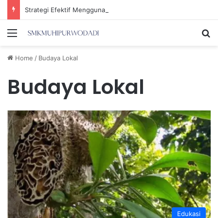
Strategi Efektif Menggunakan Media Sosial untuk Menghemat Waktu Berharga Anda
Menu
Se
Home
/
Budaya Lokal
Budaya Lokal
Edukasi