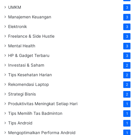
UMKM
3
Manajemen Keuangan
3
Elektronik
3
Freelance & Side Hustle
3
Mental Health
3
HP & Gadget Terbaru
3
Investasi & Saham
2
Tips Kesehatan Harian
2
Rekomendasi Laptop
2
Strategi Bisnis
2
Produktivitas Meningkat Setiap Hari
1
Tips Memilih Tas Badminton
1
Tips Android
1
Mengoptimalkan Performa Android
1