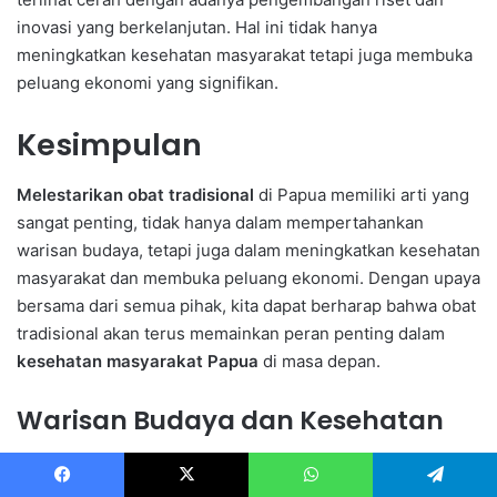
inovasi yang berkelanjutan. Hal ini tidak hanya
meningkatkan kesehatan masyarakat tetapi juga membuka
peluang ekonomi yang signifikan.
Kesimpulan
Melestarikan obat tradisional
di Papua memiliki arti yang
sangat penting, tidak hanya dalam mempertahankan
warisan budaya, tetapi juga dalam meningkatkan kesehatan
masyarakat dan membuka peluang ekonomi. Dengan upaya
bersama dari semua pihak, kita dapat berharap bahwa obat
tradisional akan terus memainkan peran penting dalam
kesehatan masyarakat Papua
di masa depan.
Warisan Budaya dan Kesehatan
Pentingnya
melestarikan obat tradisional
terletak pada
kemampuannya untuk memberikan solusi kesehatan yang
Facebook
X
WhatsApp
Telegram