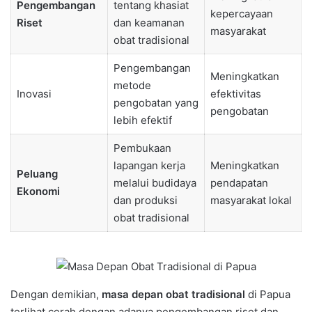
Pengembangan
tentang khasiat
kepercayaan
Riset
dan keamanan
masyarakat
obat tradisional
Pengembangan
Meningkatkan
metode
Inovasi
efektivitas
pengobatan yang
pengobatan
lebih efektif
Pembukaan
lapangan kerja
Meningkatkan
Peluang
melalui budidaya
pendapatan
Ekonomi
dan produksi
masyarakat lokal
obat tradisional
Dengan demikian,
masa depan obat tradisional
di Papua
terlihat cerah dengan adanya pengembangan riset dan