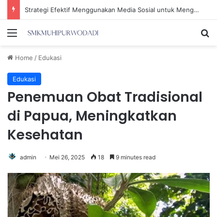
Pelaku Pemerasan Sahroni Mengaku Sebagai Kabiro Penindakan KPK
Menu
Se
Home
/
Edukasi
Edukasi
Penemuan Obat Tradisional
di Papua, Meningkatkan
Kesehatan
admin
Mei 26, 2025
18
9 minutes read